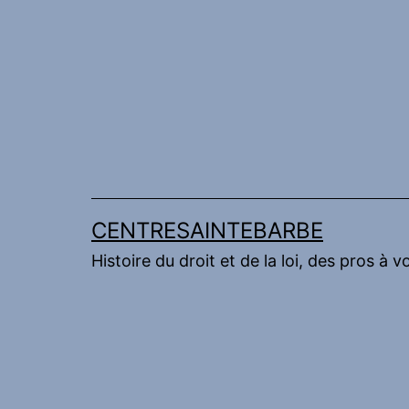
Aller
au
contenu
CENTRESAINTEBARBE
Histoire du droit et de la loi, des pros à v