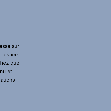
resse sur
, justice
chez que
nnu et
lations