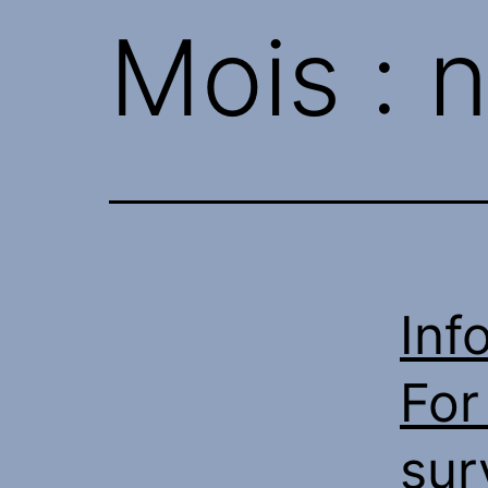
Mois :
n
Inf
For
sur