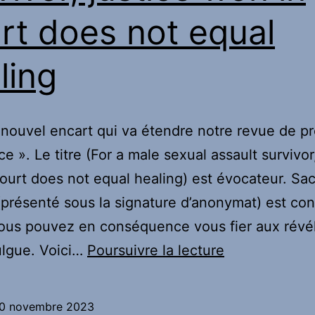
rt does not equal
ling
 nouvel encart qui va étendre notre revue de p
ice ». Le titre (For a male sexual assault survivor
ourt does not equal healing) est évocateur. Sa
 (présenté sous la signature d’anonymat) est co
Vous pouvez en conséquence vous fier aux révé
Information
vulgue. Voici…
Poursuivre la lecture
pour
vous
0 novembre 2023