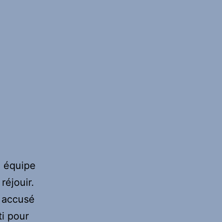
e équipe
réjouir.
t accusé
ti pour