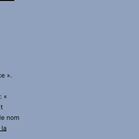
ce ».
: «
t
 le nom
 la