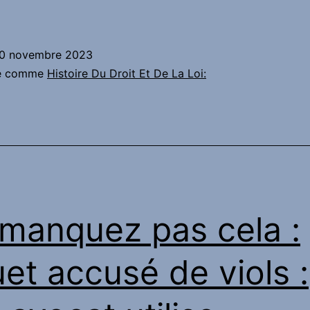
ctualité
oute
0 novembre 2023
raiche
sé comme
Histoire Du Droit Et De La Loi:
ribunal
e
hâteauroux
manquez pas cela :
u’elle
oit
et accusé de viols :
nceinte