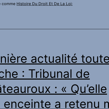
:
sé comme
Histoire Du Droit Et De La Loi:
For
a
male
sexual
assault
survivor,
nière actualité tout
justice
won
iche : Tribunal de
in
teauroux : « Qu’elle
court
does
t enceinte a retenu 
not