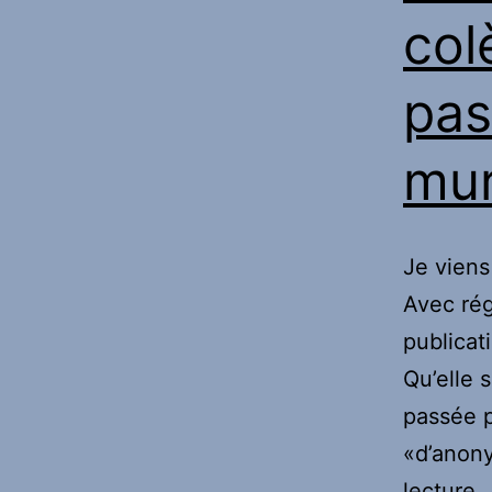
col
pas
mur
Je viens
Avec rég
publicat
Qu’elle 
passée p
«d’anon
D
lecture