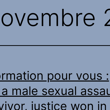
ovembre 
ormation pour vous :
 a male sexual assau
vivor, justice won in