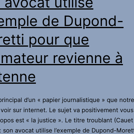
 avocat utilise
etenu
xemple de Dupond-
a
olère,
etti pour que
inon
lle
nimateur revienne à
erait
assée
ntenne
ar-
essus
e
 principal d’un « papier journalistique » que notr
uret
 voir sur internet. Le sujet va positivement vous 
ropos est « la justice ». Le titre troublant (Caue
 : son avocat utilise l’exemple de Dupond-Moret