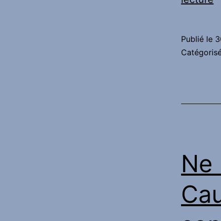
a
t
Publié le
3
f
Catégori
:
T
d
C
:
«
Ne 
Q
s
Cau
e
a