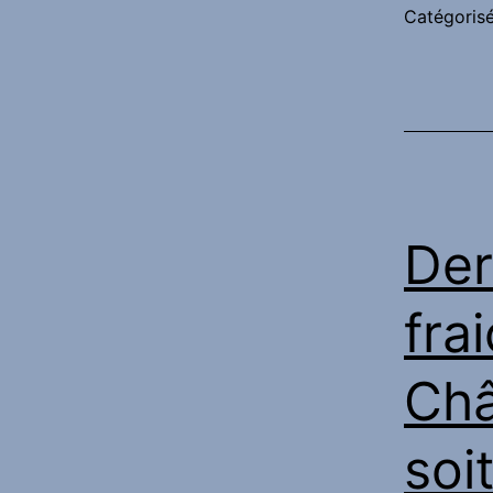
Catégori
Der
fra
Châ
soi