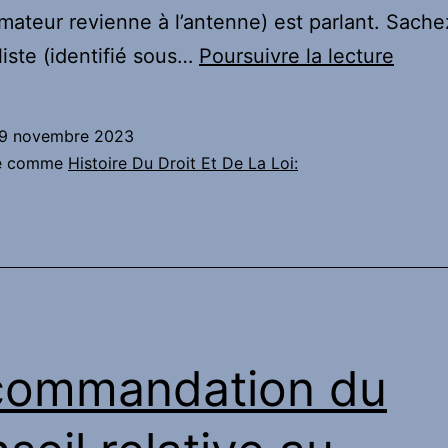
imateur revienne à l’antenne) est parlant. Sach
Ne
aliste (identifié sous…
Poursuivre la lecture
manq
pas
9 novembre 2023
cela
sé comme
Histoire Du Droit Et De La Loi:
:
Caue
accu
de
viols
:
commandation du
son
avoca