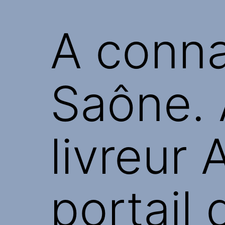
A conna
Saône. À
livreur
portail