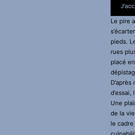
J’acc
Le pire 
s’écarter
pieds. L
rues plus
placé en
dépistag
D’après 
d’essai,
Une plai
de la vi
le cadre
culpabil