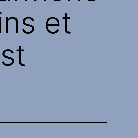
ins et
est