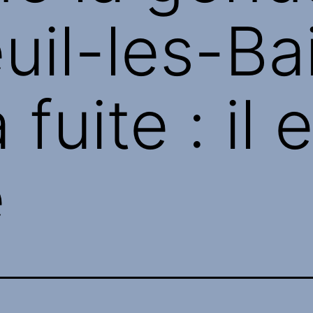
uil-les-Ba
fuite : il 
é