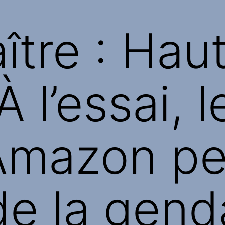
ître : Hau
 l’essai, 
 Amazon pe
 de la gen