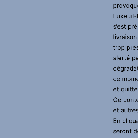
provoqué
Luxeuil-
s’est pré
livraiso
trop pre
alerté pa
dégradat
ce momen
et quitt
Ce conte
et autre
En cliqu
seront d