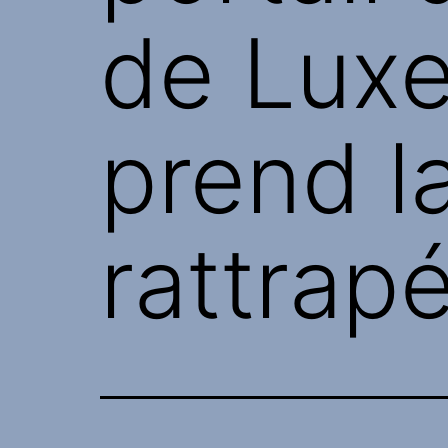
de Luxe
prend la 
rattrap