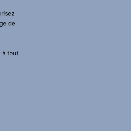
orisez
age de
 à tout