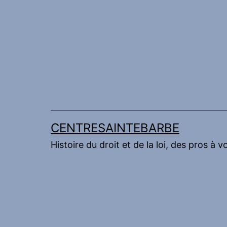
Aller
au
contenu
CENTRESAINTEBARBE
Histoire du droit et de la loi, des pros à v