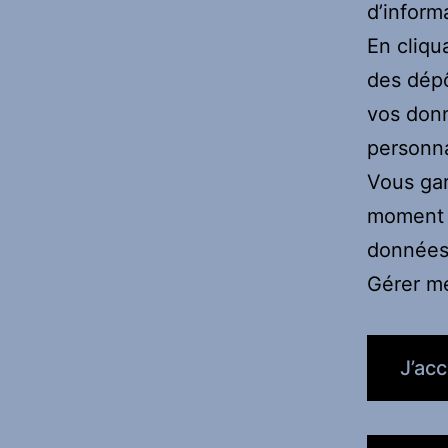
d’inform
En cliqu
des dépô
vos donn
personna
Vous gar
moment e
données
Gérer m
J’ac