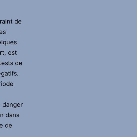
raint de
les
elques
rt, est
tests de
gatifs.
riode
n danger
in dans
le de