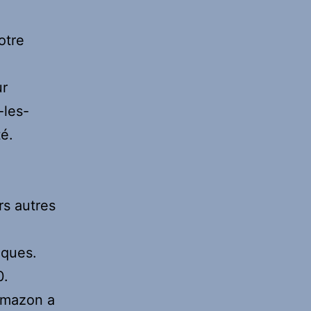
otre
ur
-les-
té.
rs autres
iques.
0.
 Amazon a