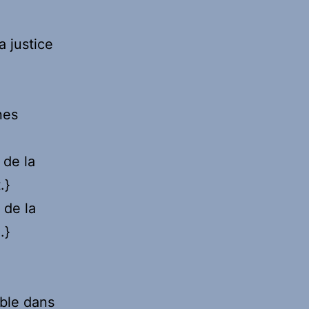
a justice
nes
 de la
.}
 de la
.}
ible dans