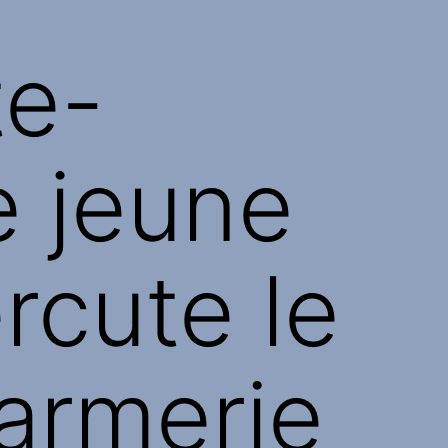
te-
le jeune
rcute le
darmerie