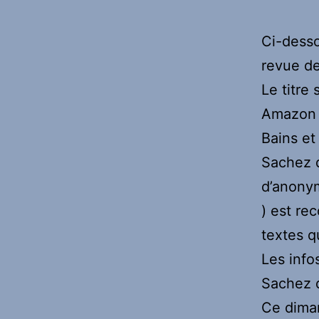
Ci-desso
revue de
Le titre 
Amazon p
Bains et 
Sachez q
d’anony
) est re
textes qu
Les info
Sachez q
Ce diman