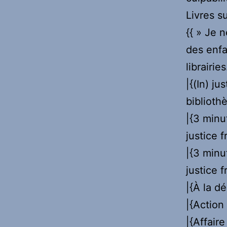
Livres s
{{ » Je 
des enfa
librairies
|{(In) jus
biblioth
|{3 minu
justice f
|{3 minu
justice f
|{À la d
|{Action 
|{Affair