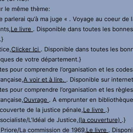
ur le même thème:
ne parlerai qu’à ma juge « . Voyage au coeur de l
nts,
Le livre
. Disponible dans toutes les bonnes
.}
tice,
Clicker Ici
. Disponible dans toutes les bon
èques de votre département.}
tes pour comprendre l’organisation et les codes
rançaise,
A voir et à lire.
. Disponible sur internet
tes pour comprendre l’organisation et les règles
rançaise,
Ouvrage
. A emprunter en bibliothèque
écouverte de la justice pénale,
Le livre
.}
socialiste/L’Idéal de Justice,
(la couverture)
.}
e Priore/La commission de 1969,
Le livre
. Dispon