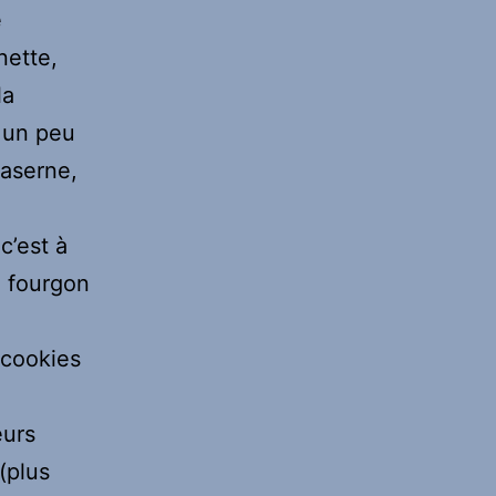
e
nette,
la
e un peu
caserne,
c’est à
n fourgon
 cookies
eurs
(plus