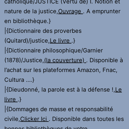
catholique/JUSTICE (Vertu de) I. Notion et
nature de la justice,
Ouvrage
. A emprunter
en bibliothèque.}
|{Dictionnaire des proverbes
(Quitard)/justice,
Le livre
.}
|{Dictionnaire philosophique/Garnier
(1878)/Justice,
(la couverture)
. Disponible à
l’achat sur les plateformes Amazon, Fnac,
Cultura ….}
|{Dieudonné, la parole est à la défense !,
Le
livre
.}
|{Dommages de masse et responsabilité
civile,
Clicker Ici
. Disponible dans toutes les
bonnes bibliothèques de votre