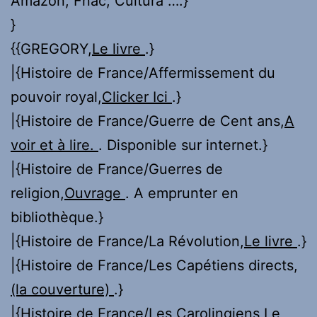
Amazon, Fnac, Cultura ….}
}
{{GREGORY,
Le livre
.}
|{Histoire de France/Affermissement du
pouvoir royal,
Clicker Ici
.}
|{Histoire de France/Guerre de Cent ans,
A
voir et à lire.
. Disponible sur internet.}
|{Histoire de France/Guerres de
religion,
Ouvrage
. A emprunter en
bibliothèque.}
|{Histoire de France/La Révolution,
Le livre
.}
|{Histoire de France/Les Capétiens directs,
(la couverture)
.}
|{Histoire de France/Les Carolingiens,
Le