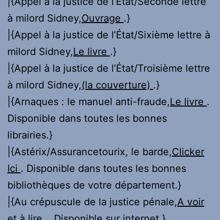
|{Appel à la justice de l’État/Seconde lettre
à milord Sidney,
Ouvrage
.}
|{Appel à la justice de l’État/Sixième lettre à
milord Sidney,
Le livre
.}
|{Appel à la justice de l’État/Troisième lettre
à milord Sidney,
(la couverture)
.}
|{Arnaques : le manuel anti-fraude,
Le livre
.
Disponible dans toutes les bonnes
librairies.}
|{Astérix/Assurancetourix, le barde,
Clicker
Ici
. Disponible dans toutes les bonnes
bibliothèques de votre département.}
|{Au crépuscule de la justice pénale,
A voir
et à lire.
. Disponible sur internet.}