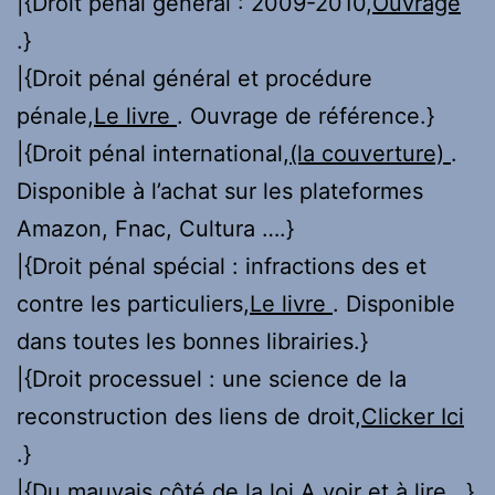
|{Droit pénal général : 2009-2010,
Ouvrage
.}
|{Droit pénal général et procédure
pénale,
Le livre
. Ouvrage de référence.}
|{Droit pénal international,
(la couverture)
.
Disponible à l’achat sur les plateformes
Amazon, Fnac, Cultura ….}
|{Droit pénal spécial : infractions des et
contre les particuliers,
Le livre
. Disponible
dans toutes les bonnes librairies.}
|{Droit processuel : une science de la
reconstruction des liens de droit,
Clicker Ici
.}
|{Du mauvais côté de la loi,
A voir et à lire.
.}