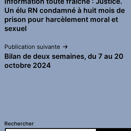
Information toute fraiche : Justice.
de
Un élu RN condamné à huit mois de
l’article
prison pour harcèlement moral et
sexuel
Publication suivante
Bilan de deux semaines, du 7 au 20
octobre 2024
Rechercher