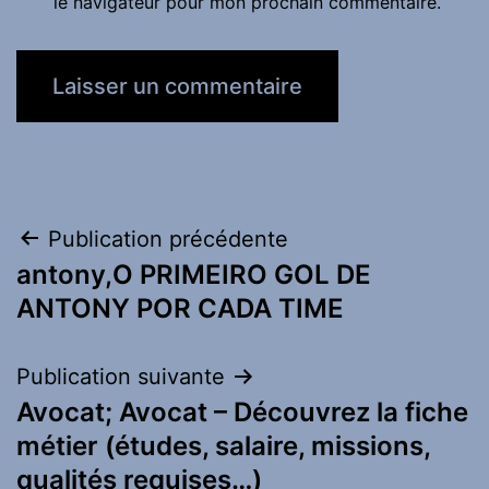
le navigateur pour mon prochain commentaire.
Navigation
Publication précédente
antony,O PRIMEIRO GOL DE
de
ANTONY POR CADA TIME
l’article
Publication suivante
Avocat; Avocat – Découvrez la fiche
métier (études, salaire, missions,
qualités requises…)