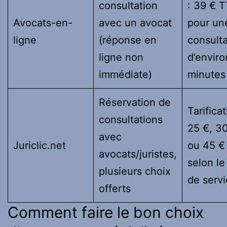
consultation
: 39 € 
Avocats-en-
avec un avocat
pour un
ligne
(réponse en
consulta
ligne non
d’enviro
immédiate)
minutes
Réservation de
Tarificat
consultations
25 €, 3
avec
Juriclic.net
ou 45 €
avocats/juristes,
selon le
plusieurs choix
de serv
offerts
Comment faire le bon choix