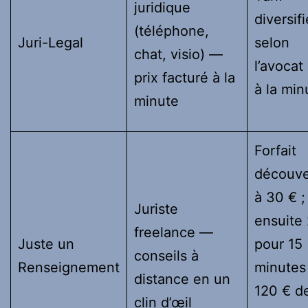
juridique
diversifi
(téléphone,
Juri-Legal
selon
chat, visio) —
l’avocat 
prix facturé à la
à la min
minute
Forfait
découve
à 30 € ;
Juriste
ensuite
freelance —
Juste un
pour 15
conseils à
Renseignement
minutes
distance en un
120 € d
clin d’œil