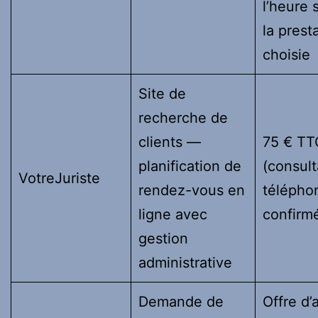
l’heure 
la prest
choisie
Site de
recherche de
clients —
75 € TT
planification de
(consult
VotreJuriste
rendez-vous en
télépho
ligne avec
confirm
gestion
administrative
Demande de
Offre d’