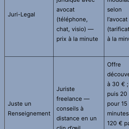
avocat
selon
Juri-Legal
(téléphone,
l’avocat
chat, visio) —
(tarifica
prix à la minute
à la min
Offre
découv
à 30 € ;
Juriste
puis 20
freelance —
Juste un
pour 15
conseils à
Renseignement
minutes
distance en un
120 € p
clin d’œil