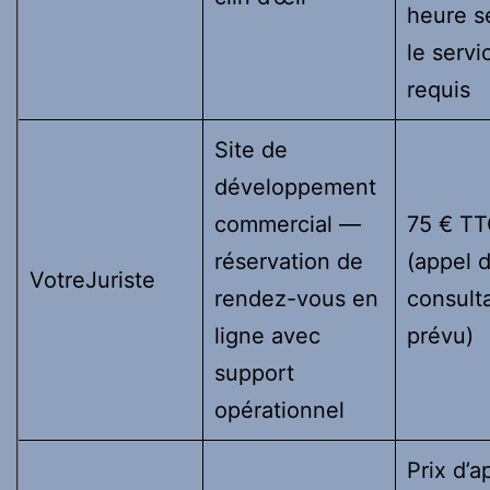
heure s
le servi
requis
Site de
développement
commercial —
75 € T
réservation de
(appel 
VotreJuriste
rendez-vous en
consult
ligne avec
prévu)
support
opérationnel
Prix d’a