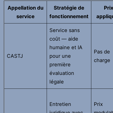
Appellation du
Stratégie de
Pri
service
fonctionnement
appliq
Service sans
coût — aide
humaine et IA
Pas de
CASTJ
pour une
charge
première
évaluation
légale
Entretien
Prix
juridique avec
modula