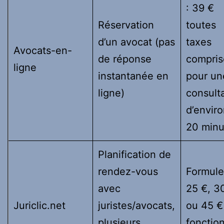
: 39 €
Réservation
toutes
d’un avocat (pas
taxes
Avocats-en-
de réponse
compris
ligne
instantanée en
pour un
ligne)
consult
d’envir
20 minu
Planification de
rendez-vous
Formule
avec
25 €, 3
Juriclic.net
juristes/avocats,
ou 45 €
plusieurs
fonctio