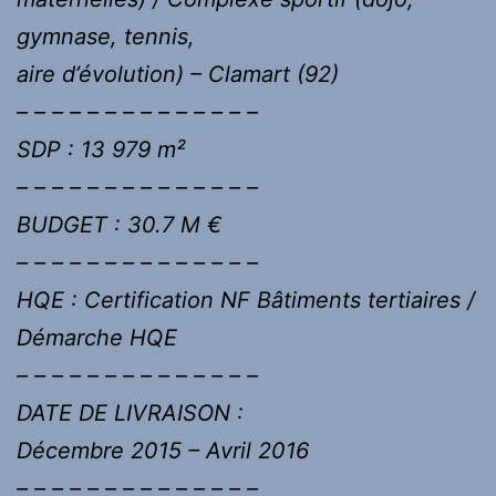
gymnase, tennis,
aire d’évolution) – Clamart (92)
– – – – – – – – – – – – – –
SDP : 13 979 m²
– – – – – – – – – – – – – –
BUDGET : 30.7 M €
– – – – – – – – – – – – – –
HQE : Certification NF Bâtiments tertiaires /
Démarche HQE
– – – – – – – – – – – – – –
DATE DE LIVRAISON :
Décembre 2015 – Avril 2016
– – – – – – – – – – – – – –