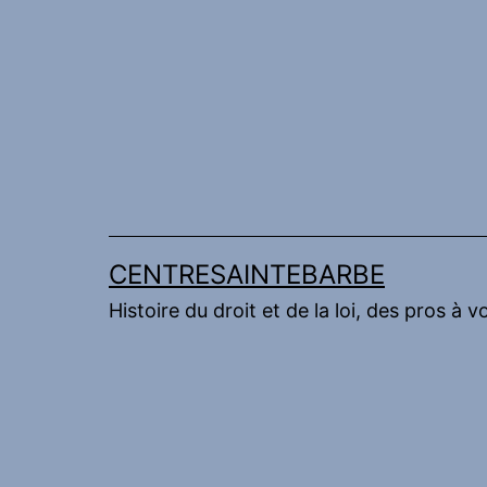
Aller
au
contenu
CENTRESAINTEBARBE
Histoire du droit et de la loi, des pros à v