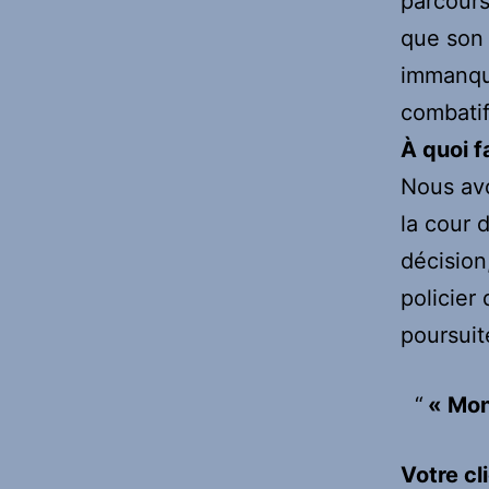
parcours
que son 
immanqua
combati
À quoi f
Nous avo
la cour 
décision,
policier 
poursuit
« Mon
Votre cl