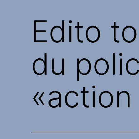
Edito to
du poli
«action