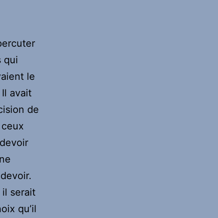
percuter
 qui
aient le
Il avait
écision de
s ceux
 devoir
une
 devoir.
il serait
ix qu’il