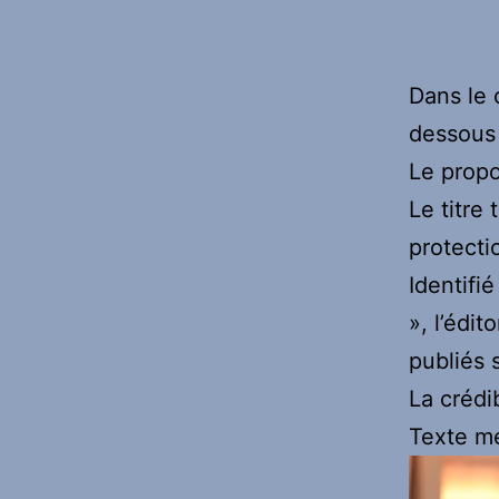
Dans le 
dessous 
Le propo
Le titre
protecti
Identifi
», l’édit
publiés 
La crédi
Texte me