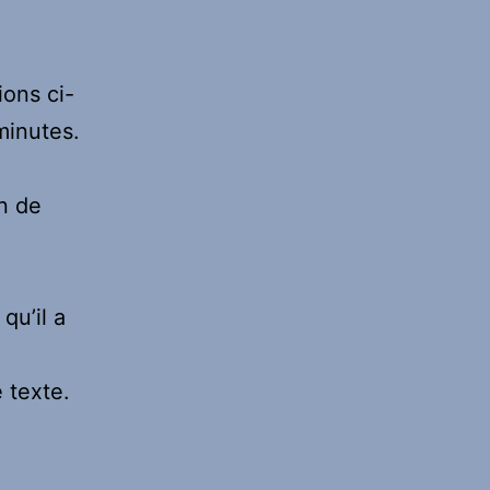
ions ci-
minutes.
on de
 qu’il a
 texte.