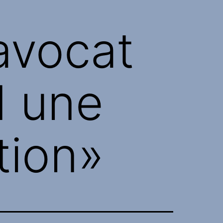
’avocat
d une
tion»