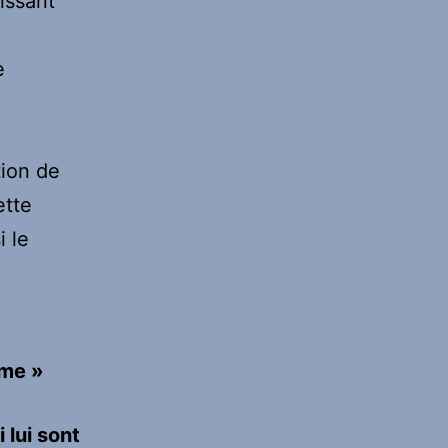
aissant
e
tion de
ette
i le
mme »
 lui sont