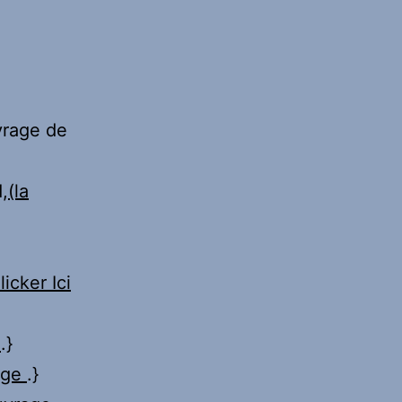
vrage de
,
(la
licker Ici
.
.}
age
.}