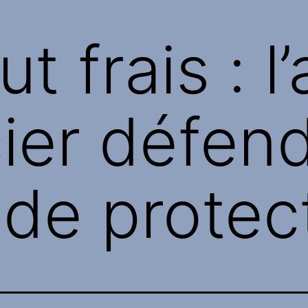
ut frais : l
cier défen
 de protec