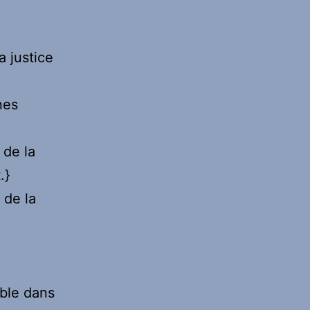
a justice
nes
 de la
.}
 de la
ible dans