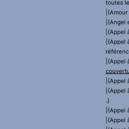
toutes le
|{Amour 
|{Angel 
|{Appel à
|{Appel 
référenc
|{Appel 
couvert
|{Appel à
|{Appel à
.}
|{Appel à
|{Appel 