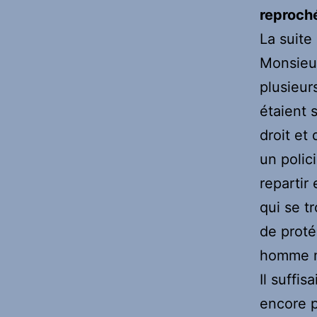
reproch
La suite
Monsieur
plusieur
étaient 
droit et 
un polici
repartir
qui se t
de proté
homme ma
Il suffis
encore p