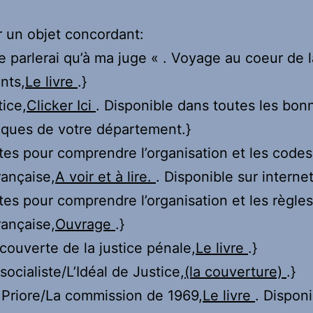
ur un objet concordant:
ne parlerai qu’à ma juge « . Voyage au coeur de l
nts,
Le livre
.}
tice,
Clicker Ici
. Disponible dans toutes les bon
èques de votre département.}
tes pour comprendre l’organisation et les codes
rançaise,
A voir et à lire.
. Disponible sur internet
tes pour comprendre l’organisation et les règles
rançaise,
Ouvrage
.}
écouverte de la justice pénale,
Le livre
.}
socialiste/L’Idéal de Justice,
(la couverture)
.}
e Priore/La commission de 1969,
Le livre
. Dispon