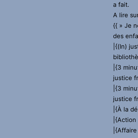
a fait.
A lire s
{{ » Je 
des enfa
|{(In) jus
biblioth
|{3 minu
justice f
|{3 minu
justice f
|{À la d
|{Action 
|{Affair