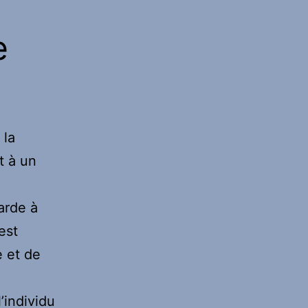
e
 la
t à un
arde à
est
e et de
’individu