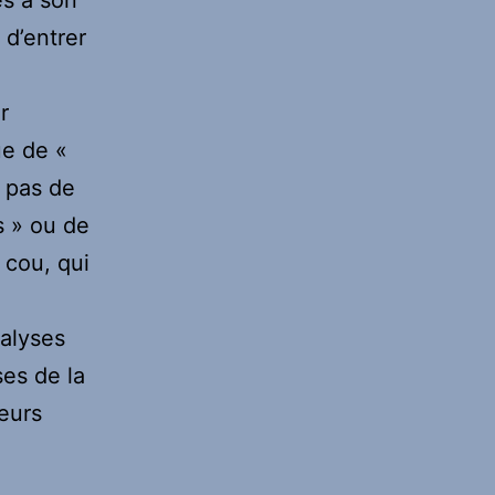
 d’entrer
r
ue de «
: pas de
s » ou de
 cou, qui
nalyses
ses de la
ieurs