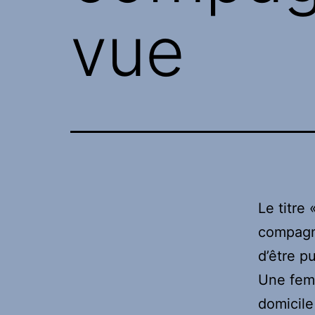
vue
Le titre
compagno
d’être pu
Une fem
domicil