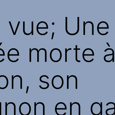
à vue; Un
ée morte 
on, son
non en ga