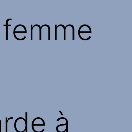
e femme
à
rde à