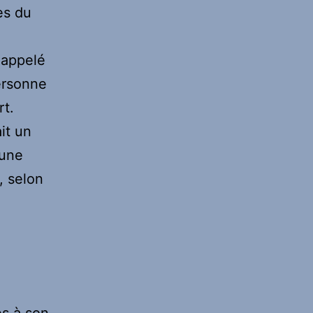
ès du
 appelé
personne
rt.
it un
 une
, selon
s à son