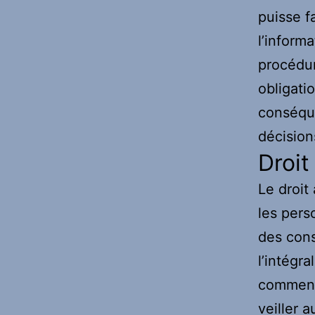
puisse f
l’informa
procédur
obligati
conséque
décisions
Droit
Le droit
les pers
des cons
l’intégra
commenc
veiller 