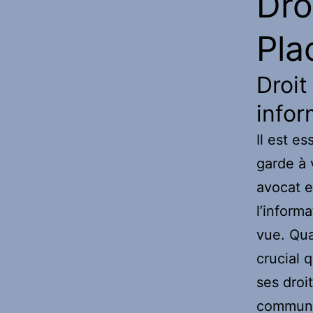
Dro
Pla
Droit
infor
Il est es
garde à 
avocat et
l’inform
vue. Qua
crucial 
ses droit
communiq