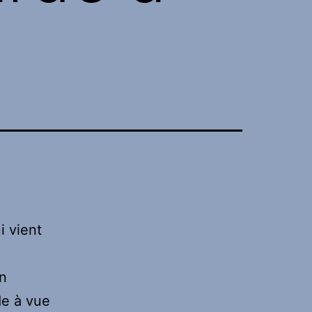
i vient
n
de à vue