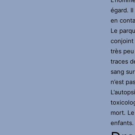
égard. I
en conta
Le parqu
conjoint
très peu
traces d
sang sur
n’est pas
L’autops
toxicolo
mort. Le
enfants.