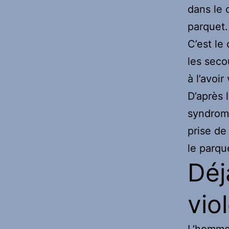
dans le 
parquet.
C’est le
les seco
à l’avoir
D’après 
syndrome
prise de
le parqu
Déj
vio
L’homme