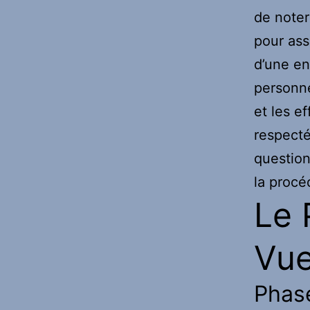
de noter
pour ass
d’une en
personne
et les e
respecté
question
la procéd
Le 
Vu
Phase