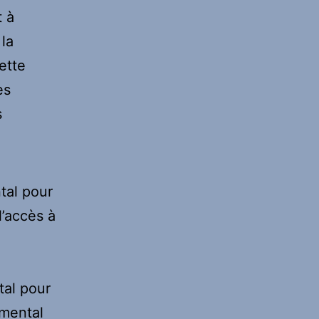
t à
 la
ette
es
s
tal pour
l’accès à
al pour
amental