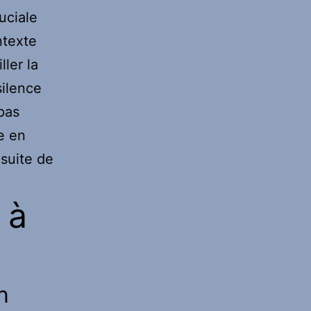
uciale
ntexte
ler la
silence
 pas
e en
 suite de
 à
n