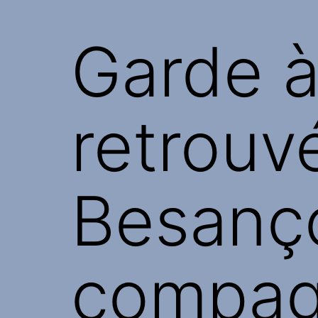
Garde 
retrouv
Besanç
compag