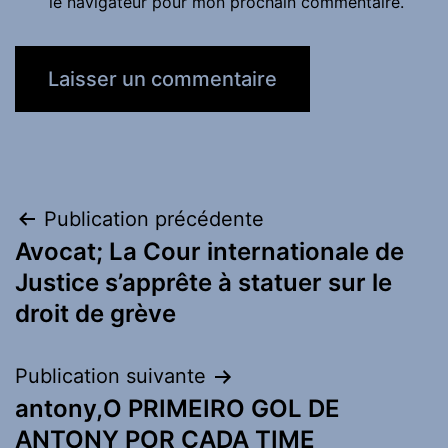
le navigateur pour mon prochain commentaire.
Navigation
Publication précédente
Avocat; La Cour internationale de
de
Justice s’apprête à statuer sur le
l’article
droit de grève
Publication suivante
antony,O PRIMEIRO GOL DE
ANTONY POR CADA TIME