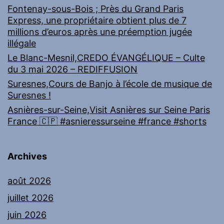
Fontenay-sous-Bois ; Près du Grand Paris
Express, une propriétaire obtient plus de 7
millions d’euros après une préemption jugée
illégale
Le Blanc-Mesnil,CREDO ÉVANGÉLIQUE – Culte
du 3 mai 2026 – REDIFFUSION
Suresnes,Cours de Banjo à l’école de musique de
Suresnes !
Asnières-sur-Seine,Visit Asnières sur Seine Paris
France 🇨🇵 #asnieressurseine #france #shorts
Archives
août 2026
juillet 2026
juin 2026