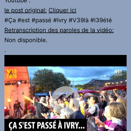
Youtube :
le post original:
Cliquer ici
#Ça #est #passé #Ivry #V39là #l39été
Retranscription des paroles de la vidéo:
Non disponible.
.