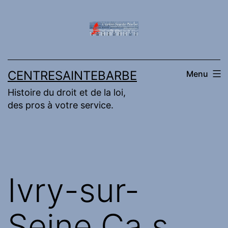
Aller
au
contenu
CENTRESAINTEBARBE
Menu
Histoire du droit et de la loi,
des pros à votre service.
Ivry-sur-
Seine,Ça s