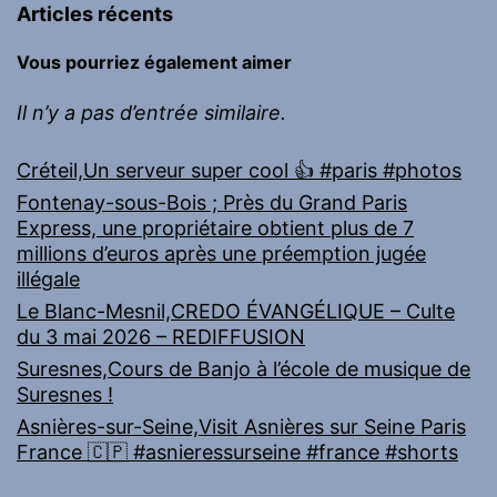
Articles récents
Vous pourriez également aimer
Il n’y a pas d’entrée similaire.
Créteil,Un serveur super cool 👍 #paris #photos
Fontenay-sous-Bois ; Près du Grand Paris
Express, une propriétaire obtient plus de 7
millions d’euros après une préemption jugée
illégale
Le Blanc-Mesnil,CREDO ÉVANGÉLIQUE – Culte
du 3 mai 2026 – REDIFFUSION
Suresnes,Cours de Banjo à l’école de musique de
Suresnes !
Asnières-sur-Seine,Visit Asnières sur Seine Paris
France 🇨🇵 #asnieressurseine #france #shorts