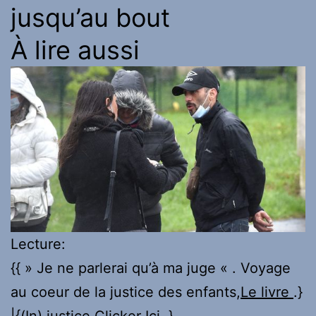
jusqu’au bout
À lire aussi
Lecture:
{{ » Je ne parlerai qu’à ma juge « . Voyage
au coeur de la justice des enfants,
Le livre
.}
|{(In) justice,
Clicker Ici
.}