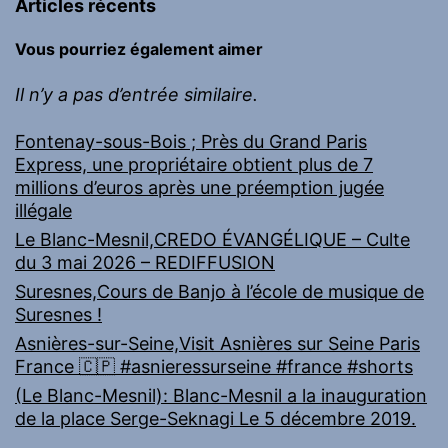
Articles récents
Vous pourriez également aimer
Il n’y a pas d’entrée similaire.
Fontenay-sous-Bois ; Près du Grand Paris
Express, une propriétaire obtient plus de 7
millions d’euros après une préemption jugée
illégale
Le Blanc-Mesnil,CREDO ÉVANGÉLIQUE – Culte
du 3 mai 2026 – REDIFFUSION
Suresnes,Cours de Banjo à l’école de musique de
Suresnes !
Asnières-sur-Seine,Visit Asnières sur Seine Paris
France 🇨🇵 #asnieressurseine #france #shorts
(Le Blanc-Mesnil): Blanc-Mesnil a la inauguration
de la place Serge-Seknagi Le 5 décembre 2019.