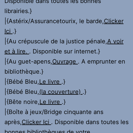
Disponible dans toutes les bonnes
librairies.}
|{Astérix/Assurancetourix, le barde,
Clicker
Ici
.}
|{Au crépuscule de la justice pénale,
A voir
et à lire.
. Disponible sur internet.}
|{Au guet-apens,
Ouvrage
. A emprunter en
bibliothèque.}
|{Bébé Bleu,
Le livre
.}
|{Bébé Bleu,
(la couverture)
.}
|{Bête noire,
Le livre
.}
|{Boîte à jeux/Bridge cinquante ans
après,
Clicker Ici
. Disponible dans toutes les
bonnes bibliothèques de votre