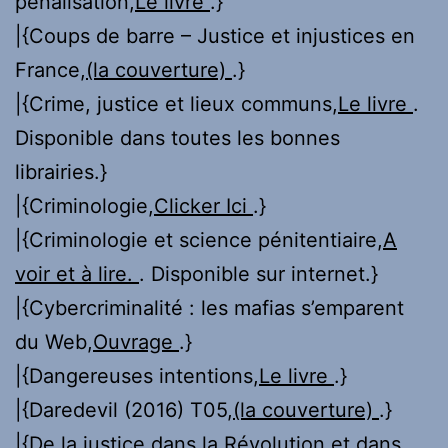
pénalisation,
Le livre
.}
|{Coups de barre – Justice et injustices en
France,
(la couverture)
.}
|{Crime, justice et lieux communs,
Le livre
.
Disponible dans toutes les bonnes
librairies.}
|{Criminologie,
Clicker Ici
.}
|{Criminologie et science pénitentiaire,
A
voir et à lire.
. Disponible sur internet.}
|{Cybercriminalité : les mafias s’emparent
du Web,
Ouvrage
.}
|{Dangereuses intentions,
Le livre
.}
|{Daredevil (2016) T05,
(la couverture)
.}
|{De la justice dans la Révolution et dans