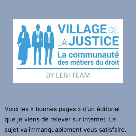
Voici les « bonnes pages » d’un éditorial
que je viens de relever sur internet. Le
sujet va immanquablement vous satisfaire.