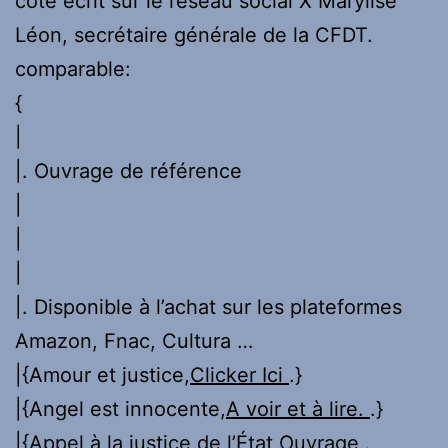
côté écrit sur le réseau social X Marylise
Léon, secrétaire générale de la CFDT.
comparable:
{
|
|. Ouvrage de référence
|
|
|
|. Disponible à l’achat sur les plateformes
Amazon, Fnac, Cultura …
|{Amour et justice,
Clicker Ici
.}
|{Angel est innocente,
A voir et à lire.
.}
|{Appel à la justice de l’État,
Ouvrage
.