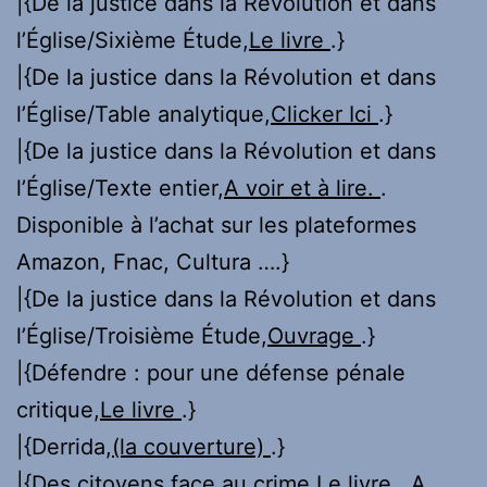
|{De la justice dans la Révolution et dans
l’Église/Sixième Étude,
Le livre
.}
|{De la justice dans la Révolution et dans
l’Église/Table analytique,
Clicker Ici
.}
|{De la justice dans la Révolution et dans
l’Église/Texte entier,
A voir et à lire.
.
Disponible à l’achat sur les plateformes
Amazon, Fnac, Cultura ….}
|{De la justice dans la Révolution et dans
l’Église/Troisième Étude,
Ouvrage
.}
|{Défendre : pour une défense pénale
critique,
Le livre
.}
|{Derrida,
(la couverture)
.}
|{Des citoyens face au crime,
Le livre
. A