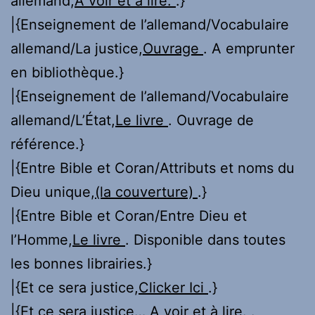
allemand,
A voir et à lire.
.}
|{Enseignement de l’allemand/Vocabulaire
allemand/La justice,
Ouvrage
. A emprunter
en bibliothèque.}
|{Enseignement de l’allemand/Vocabulaire
allemand/L’État,
Le livre
. Ouvrage de
référence.}
|{Entre Bible et Coran/Attributs et noms du
Dieu unique,
(la couverture)
.}
|{Entre Bible et Coran/Entre Dieu et
l’Homme,
Le livre
. Disponible dans toutes
les bonnes librairies.}
|{Et ce sera justice,
Clicker Ici
.}
|{Et ce sera justice…,
A voir et à lire.
.