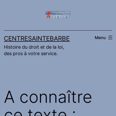
Aller
au
contenu
CENTRESAINTEBARBE
Menu
Histoire du droit et de la loi,
des pros à votre service.
A connaître
ce texte :