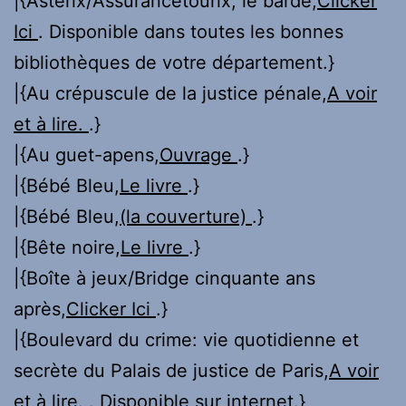
|{Astérix/Assurancetourix, le barde,
Clicker
Ici
. Disponible dans toutes les bonnes
bibliothèques de votre département.}
|{Au crépuscule de la justice pénale,
A voir
et à lire.
.}
|{Au guet-apens,
Ouvrage
.}
|{Bébé Bleu,
Le livre
.}
|{Bébé Bleu,
(la couverture)
.}
|{Bête noire,
Le livre
.}
|{Boîte à jeux/Bridge cinquante ans
après,
Clicker Ici
.}
|{Boulevard du crime: vie quotidienne et
secrète du Palais de justice de Paris,
A voir
et à lire.
. Disponible sur internet.}