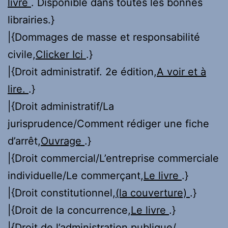
livre
. Disponible dans toutes les bonnes
librairies.}
|{Dommages de masse et responsabilité
civile,
Clicker Ici
.}
|{Droit administratif. 2e édition,
A voir et à
lire.
.}
|{Droit administratif/La
jurisprudence/Comment rédiger une fiche
d’arrêt,
Ouvrage
.}
|{Droit commercial/L’entreprise commerciale
individuelle/Le commerçant,
Le livre
.}
|{Droit constitutionnel,
(la couverture)
.}
|{Droit de la concurrence,
Le livre
.}
|{Droit de l’administration publique/