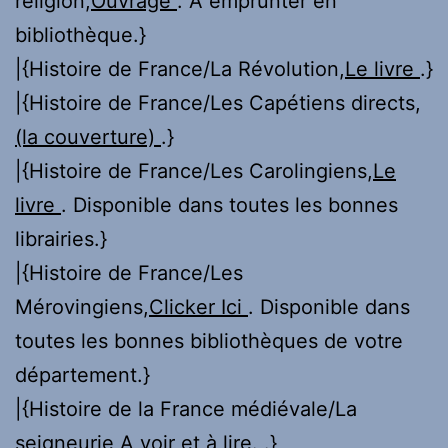
religion,
Ouvrage
. A emprunter en
bibliothèque.}
|{Histoire de France/La Révolution,
Le livre
.}
|{Histoire de France/Les Capétiens directs,
(la couverture)
.}
|{Histoire de France/Les Carolingiens,
Le
livre
. Disponible dans toutes les bonnes
librairies.}
|{Histoire de France/Les
Mérovingiens,
Clicker Ici
. Disponible dans
toutes les bonnes bibliothèques de votre
département.}
|{Histoire de la France médiévale/La
seigneurie,
A voir et à lire.
.}