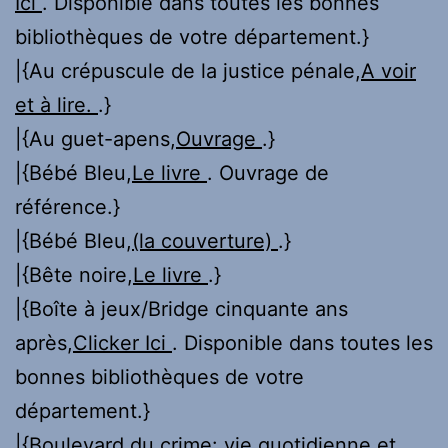
Ici
. Disponible dans toutes les bonnes
bibliothèques de votre département.}
|{Au crépuscule de la justice pénale,
A voir
et à lire.
.}
|{Au guet-apens,
Ouvrage
.}
|{Bébé Bleu,
Le livre
. Ouvrage de
référence.}
|{Bébé Bleu,
(la couverture)
.}
|{Bête noire,
Le livre
.}
|{Boîte à jeux/Bridge cinquante ans
après,
Clicker Ici
. Disponible dans toutes les
bonnes bibliothèques de votre
département.}
|{Boulevard du crime: vie quotidienne et