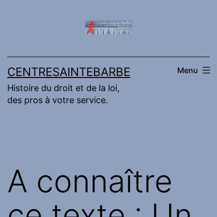
Aller
au
contenu
CENTRESAINTEBARBE
Menu
Histoire du droit et de la loi,
des pros à votre service.
A connaître
ce texte : Un