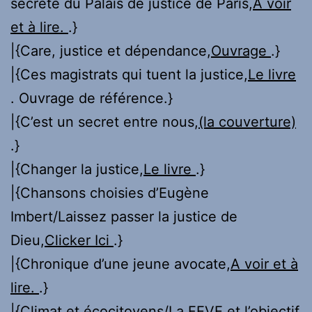
secrète du Palais de justice de Paris,
A voir
et à lire.
.}
|{Care, justice et dépendance,
Ouvrage
.}
|{Ces magistrats qui tuent la justice,
Le livre
. Ouvrage de référence.}
|{C’est un secret entre nous,
(la couverture)
.}
|{Changer la justice,
Le livre
.}
|{Chansons choisies d’Eugène
Imbert/Laissez passer la justice de
Dieu,
Clicker Ici
.}
|{Chronique d’une jeune avocate,
A voir et à
lire.
.}
|{Climat et écocitoyens/La FEVE et l’objectif