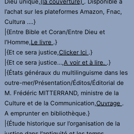
Dieu unique,
(la couverture)
. Disponible à
l’achat sur les plateformes Amazon, Fnac,
Cultura ….}
|{Entre Bible et Coran/Entre Dieu et
l’Homme,
Le livre
.}
|{Et ce sera justice,
Clicker Ici
.}
|{Et ce sera justice…,
A voir et à lire.
.}
|{États généraux du multilinguisme dans les
outre-mer/Présentation/Éditos/Éditorial de
M. Frédéric MITTERRAND, ministre de la
Culture et de la Communication,
Ouvrage
.
A emprunter en bibliothèque.}
|{Étude historique sur l’organisation de la
justice dans l’antiquité et les temps