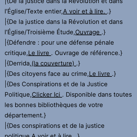
|{De la justice dans la Révolution et dans
l’Église/Texte entier,
A voir et à lire.
.}
|{De la justice dans la Révolution et dans
l’Église/Troisième Étude,
Ouvrage
.}
|{Défendre : pour une défense pénale
critique,
Le livre
. Ouvrage de référence.}
|{Derrida,
(la couverture)
.}
|{Des citoyens face au crime,
Le livre
.}
|{Des Conspirations et de la Justice
Politique,
Clicker Ici
. Disponible dans toutes
les bonnes bibliothèques de votre
département.}
|{Des conspirations et de la justice
politique,
A voir et à lire.
.}