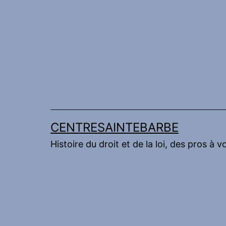
Aller
au
contenu
CENTRESAINTEBARBE
Histoire du droit et de la loi, des pros à v