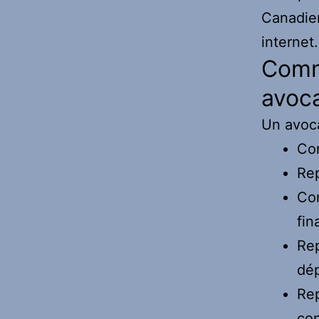
Canadien
internet
Comm
avoca
Un avoca
Con
Rep
Con
fin
Rep
dép
Rep
con