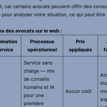
, car certains avocats peuvent offrir des consu
s pour analyser votre situation, ce qui peut êtr
a des avocats sur le web :
ination
Processus
Prix
ervice
opérationnel
appliqués
f
Service sans
charge — mix
Ai
de conseils
in
humains et IA
Aucun coût
mix
pour une
ex
première