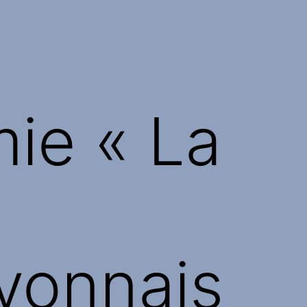
ie « La
lyonnais