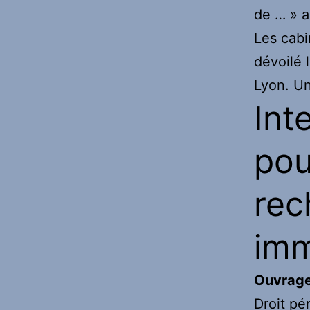
de … » a
Les cabi
dévoilé 
Lyon. Un
Int
pou
rec
imm
Ouvrage
Droit pé