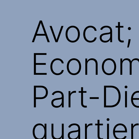
Avocat;
Econom
Part-Di
quartier