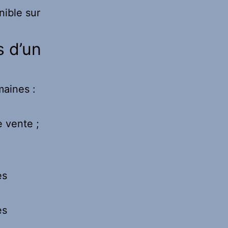
nible sur
 d’un
maines :
e vente ;
es
es