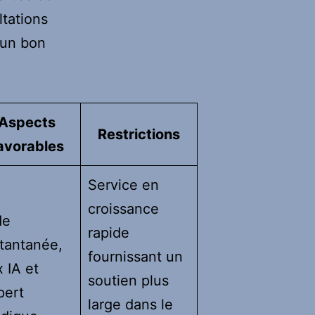
ltations
e un bon
Aspects
Restrictions
avorables
Service en
croissance
de
rapide
stantanée,
fournissant un
 IA et
soutien plus
pert
large dans le