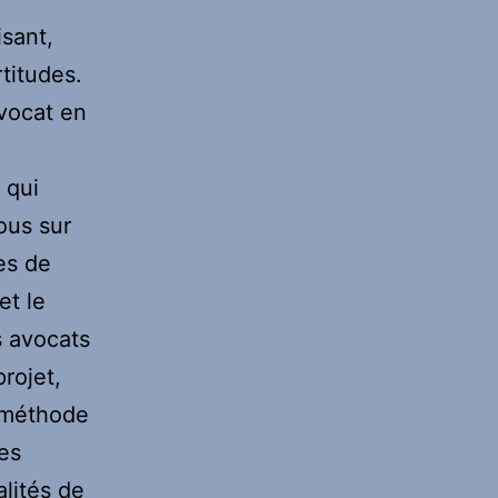
isant,
rtitudes.
vocat en
 qui
ous sur
es de
et le
s avocats
rojet,
a méthode
des
alités de