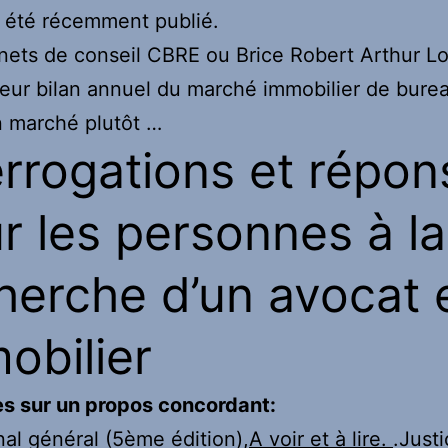
 été récemment publié.
nets de conseil CBRE ou Brice Robert Arthur L
leur bilan annuel du marché immobilier de bure
 marché plutôt …
errogations et répon
r les personnes à la
herche d’un avocat 
obilier
s sur un propos concordant:
nal général (5ème édition),
A voir et à lire.
.Just