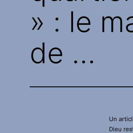
» : le 
de …
Un artic
Dieu res