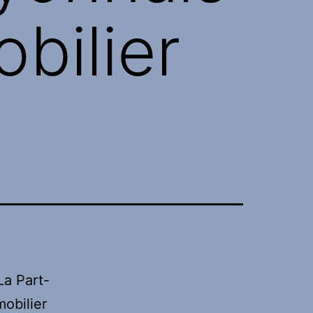
bilier
La Part-
mobilier