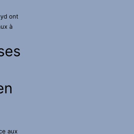
oyd ont
aux à
ses
en
ice aux