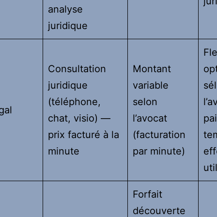
jur
analyse
juridique
Fle
Consultation
Montant
op
juridique
variable
sé
(téléphone,
selon
l’a
gal
chat, visio) —
l’avocat
pa
prix facturé à la
(facturation
te
minute
par minute)
ef
uti
Forfait
découverte