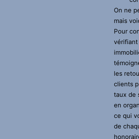
On ne pe
mais voic
Pour com
vérifian
immobili
témoigne
les reto
clients 
taux de 
en organ
ce qui v
de chaqu
honorair