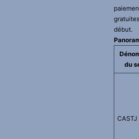
paiement
gratuite
début.
Panoram
Dénom
du s
CASTJ