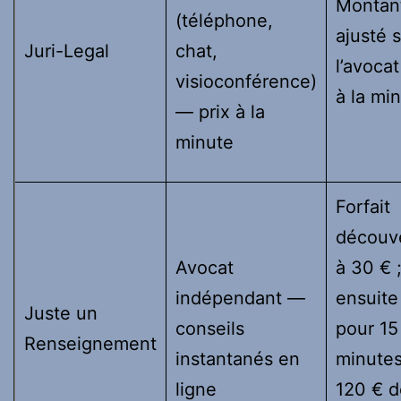
Montan
(téléphone,
ajusté 
Juri-Legal
chat,
l’avocat 
visioconférence)
à la mi
— prix à la
minute
Forfait
découv
Avocat
à 30 € 
indépendant —
ensuite
Juste un
conseils
pour 15
Renseignement
instantanés en
minute
ligne
120 € d