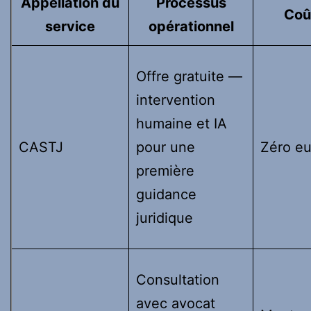
Appellation du
Processus
Coû
service
opérationnel
Offre gratuite —
intervention
humaine et IA
CASTJ
pour une
Zéro eu
première
guidance
juridique
Consultation
avec avocat