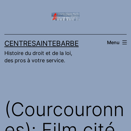
Aller
au
contenu
CENTRESAINTEBARBE
Menu
Histoire du droit et de la loi,
des pros à votre service.
(Courcouronn
es): Film cité