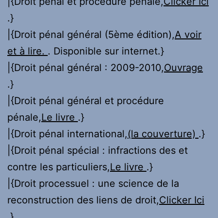
|{Droit pénal et procédure pénale,
Clicker Ici
.}
|{Droit pénal général (5ème édition),
A voir
et à lire.
. Disponible sur internet.}
|{Droit pénal général : 2009-2010,
Ouvrage
.}
|{Droit pénal général et procédure
pénale,
Le livre
.}
|{Droit pénal international,
(la couverture)
.}
|{Droit pénal spécial : infractions des et
contre les particuliers,
Le livre
.}
|{Droit processuel : une science de la
reconstruction des liens de droit,
Clicker Ici
.}