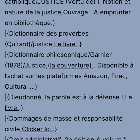
catholique/JUSTICE (Vertu de) I. Notion et
nature de la justice,
Ouvrage
. A emprunter
en bibliothèque.}
|{Dictionnaire des proverbes
(Quitard)/justice,
Le livre
.}
|{Dictionnaire philosophique/Garnier
(1878)/Justice,
(la couverture)
. Disponible à
l’achat sur les plateformes Amazon, Fnac,
Cultura ….}
|{Dieudonné, la parole est à la défense !,
Le
livre
.}
|{Dommages de masse et responsabilité
civile,
Clicker Ici
.}
|{Droit administratif. 2e édition,
A voir et à