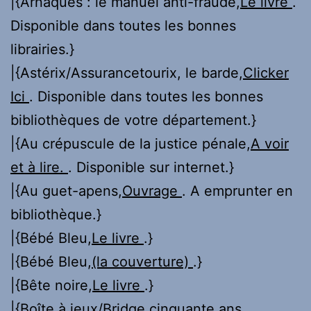
|{Arnaques : le manuel anti-fraude,
Le livre
.
Disponible dans toutes les bonnes
librairies.}
|{Astérix/Assurancetourix, le barde,
Clicker
Ici
. Disponible dans toutes les bonnes
bibliothèques de votre département.}
|{Au crépuscule de la justice pénale,
A voir
et à lire.
. Disponible sur internet.}
|{Au guet-apens,
Ouvrage
. A emprunter en
bibliothèque.}
|{Bébé Bleu,
Le livre
.}
|{Bébé Bleu,
(la couverture)
.}
|{Bête noire,
Le livre
.}
|{Boîte à jeux/Bridge cinquante ans