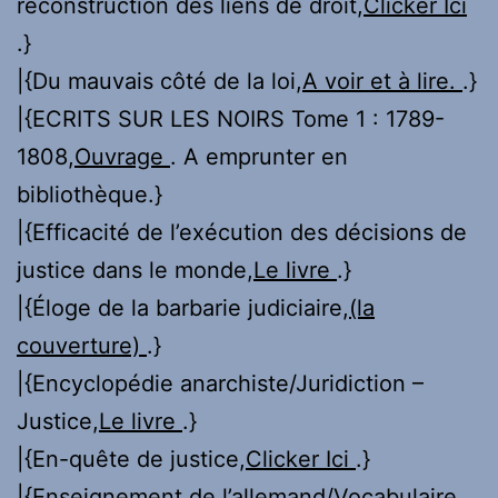
reconstruction des liens de droit,
Clicker Ici
.}
|{Du mauvais côté de la loi,
A voir et à lire.
.}
|{ECRITS SUR LES NOIRS Tome 1 : 1789-
1808,
Ouvrage
. A emprunter en
bibliothèque.}
|{Efficacité de l’exécution des décisions de
justice dans le monde,
Le livre
.}
|{Éloge de la barbarie judiciaire,
(la
couverture)
.}
|{Encyclopédie anarchiste/Juridiction –
Justice,
Le livre
.}
|{En-quête de justice,
Clicker Ici
.}
|{Enseignement de l’allemand/Vocabulaire