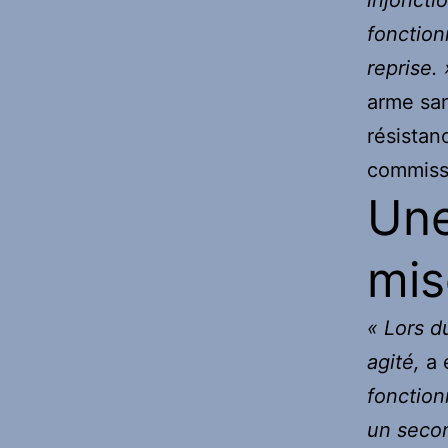
fonction
reprise. 
arme san
résistan
commissa
Une
mis
« Lors d
agité,
a 
fonction
un secon