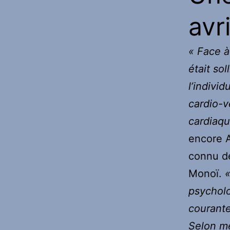
avri
« Face à
était sol
l’individ
cardio-v
cardiaqu
encore A
connu d
Monoï.
«
psychol
courante
Selon me