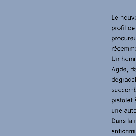
Le nouve
profil d
procureur
récemme
Un homme
Agde, da
dégrada
succombé
pistolet
une auto
Dans la 
anticrim