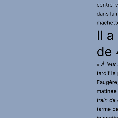
centre-vi
dans la 
machett
Il 
de 
« À leur
tardif l
Faugère,
matinée
train de
(arme d
injoncti