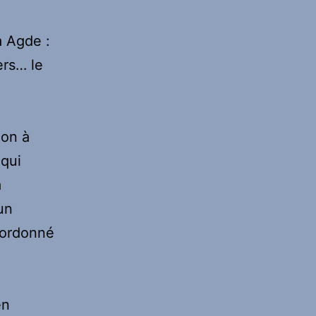
à Agde :
ers… le
ion à
 qui
a
un
a ordonné
en