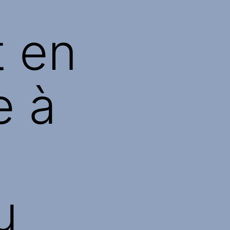
t en
e à
u