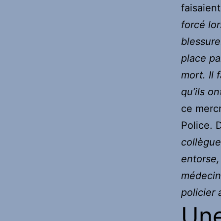
faisaien
forcé lor
blessure
place par
mort. Il
qu’ils o
ce mercr
Police. 
collègue
entorse,
médecin 
policier
Une