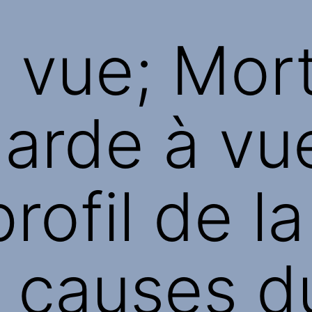
 vue; Mor
garde à vu
rofil de la
, causes d