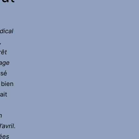
dical
,
rêt
sage
isé
 bien
ait
n
avril.
lées