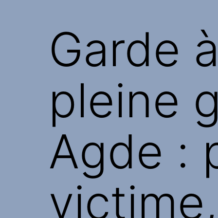
Garde à
pleine 
Agde : p
victime