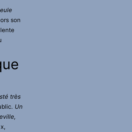
seule
lors son
olente
u
que
sté très
ublic.
Un
ville,
x,