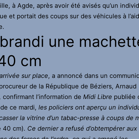
lle, à Agde, après avoir été avisés qu’un individ
rue et portait des coups sur des véhicules à l’ai
e.
a brandi une machett
40 cm
 arrivée sur place
, a annoncé dans un communi
e procureur de la République de Béziers, Arnaud
 confirmant l’information de
Midi Libre
publiée 
 de ce mardi,
les policiers ont aperçu un individ
 casser la vitrine d’un tabac-presse à coups de
e 40 cm).
Ce dernier a refusé d’obtempérer aux
ons des forces de l’ordre, ce qui a amené les