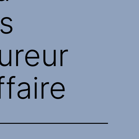
s
ureur
ffaire