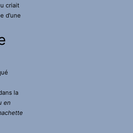
u criait
de d’une
e
qué
dans la
u en
 machette