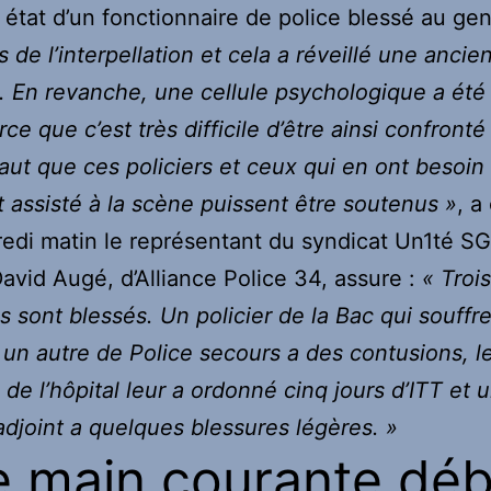
t état d’un fonctionnaire de police blessé au ge
s de l’interpellation et cela a réveillé une ancie
. En revanche, une cellule psychologique a été
ce que c’est très difficile d’être ainsi confronté 
 faut que ces policiers et ceux qui en ont besoin
nt assisté à la scène puissent être soutenus »
, a
edi matin le représentant du syndicat Un1té S
David Augé, d’Alliance Police 34, assure :
« Trois
s sont blessés. Un policier de la Bac qui souffr
 un autre de Police secours a des contusions, l
de l’hôpital leur a ordonné cinq jours d’ITT et 
 adjoint a quelques blessures légères. »
 main courante déb