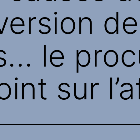
version de
rs… le proc
oint sur l’a