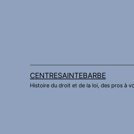
Aller
au
contenu
CENTRESAINTEBARBE
Histoire du droit et de la loi, des pros à v