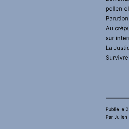
pollen el
Parution
Au crépu
sur inter
La Justi
Survivre 
Publié le
2
Par
Julie