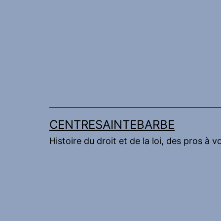
Aller
au
contenu
CENTRESAINTEBARBE
Histoire du droit et de la loi, des pros à v