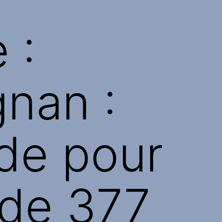
 :
gnan :
nde pour
 de 377