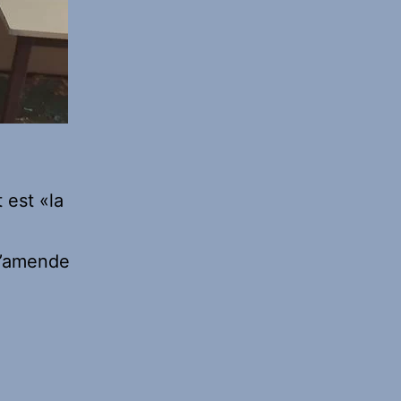
 est «la
 d’amende