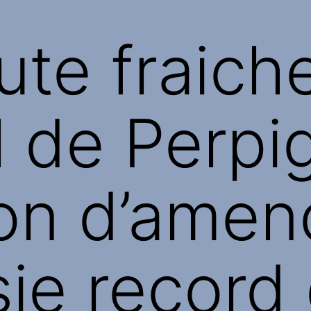
ute fraiche
l de Perpi
lion d’ame
sie record