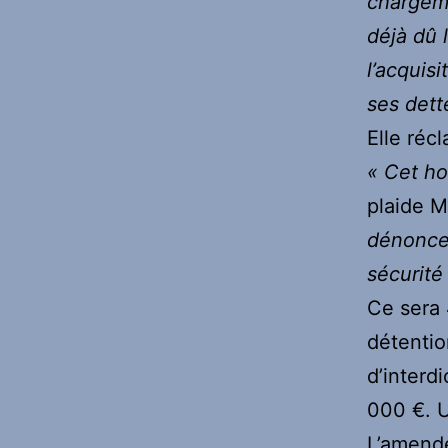
chargeme
déjà dû l
l’acquis
ses dett
Elle réc
« Cet ho
plaide M
dénonce 
sécurité 
Ce sera 
détentio
d’interd
000 €. U
L’amende