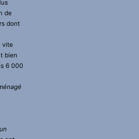
lus
en de
rs dont
 vite
nt bien
mis 6 000
aménagé
 un