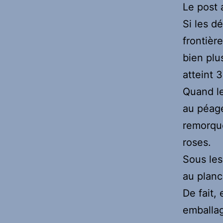
Le post 
Si les d
frontièr
bien plu
atteint 
Quand l
au péage
remorque
roses.
Sous les
au planc
De fait,
emballag