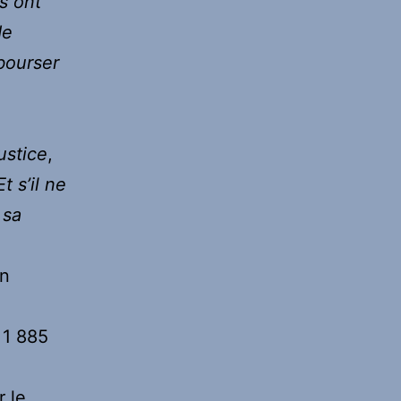
s ont
de
mbourser
ustice
,
t s’il ne
 sa
en
 1 885
r le