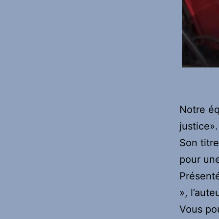
Notre éq
justice».
Son titr
pour une
Présent
», l’aut
Vous pou