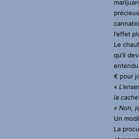
marijuan
précieus
cannabis
l’effet p
Le chauf
qu’il dev
entendu 
€ pour j
« L’ense
la cache
« Non, je
Un modè
La procu