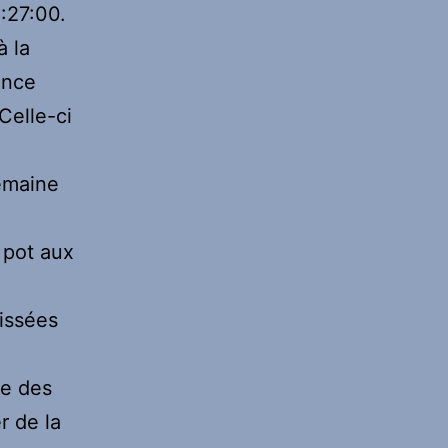
:27:00.
à la
ance
Celle-ci
emaine
 pot aux
issées
le des
r de la