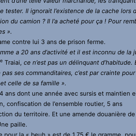
nt d’une telle valeur marchande, les trafiquant
e tester. Il ignorait l’existence de la cache lors 
ition du camion ? Il l’a acheté pour ça ! Pour re
es ».
lame contre lui 3 ans de prison ferme.
mme a 20 ans d’activité et il est inconnu de la j
e
Traiai,
ce n’est pas un délinquant d’habitude. E
pas ses commanditaires, c’est par crainte pour
et celle de sa famille ».
4 ans dont une année avec sursis et maintien 
n, confiscation de l’ensemble routier, 5 ans
iction du territoire. Et une amende douanière de
ne paille.
 pour la « beuh » est de 1,75 € le gramme, pou