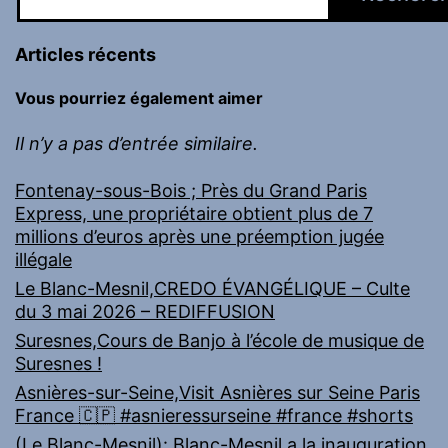
Articles récents
Vous pourriez également aimer
Il n’y a pas d’entrée similaire.
Fontenay-sous-Bois ; Près du Grand Paris
Express, une propriétaire obtient plus de 7
millions d’euros après une préemption jugée
illégale
Le Blanc-Mesnil,CREDO ÉVANGÉLIQUE – Culte
du 3 mai 2026 – REDIFFUSION
Suresnes,Cours de Banjo à l’école de musique de
Suresnes !
Asnières-sur-Seine,Visit Asnières sur Seine Paris
France 🇨🇵 #asnieressurseine #france #shorts
(Le Blanc-Mesnil): Blanc-Mesnil a la inauguration