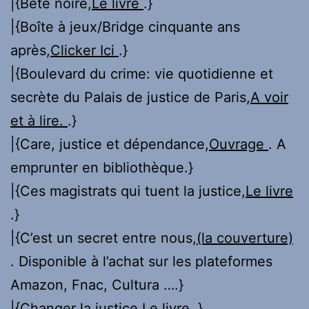
|{Bête noire,
Le livre
.}
|{Boîte à jeux/Bridge cinquante ans
après,
Clicker Ici
.}
|{Boulevard du crime: vie quotidienne et
secrète du Palais de justice de Paris,
A voir
et à lire.
.}
|{Care, justice et dépendance,
Ouvrage
. A
emprunter en bibliothèque.}
|{Ces magistrats qui tuent la justice,
Le livre
.}
|{C’est un secret entre nous,
(la couverture)
. Disponible à l’achat sur les plateformes
Amazon, Fnac, Cultura ….}
|{Changer la justice,
Le livre
.}