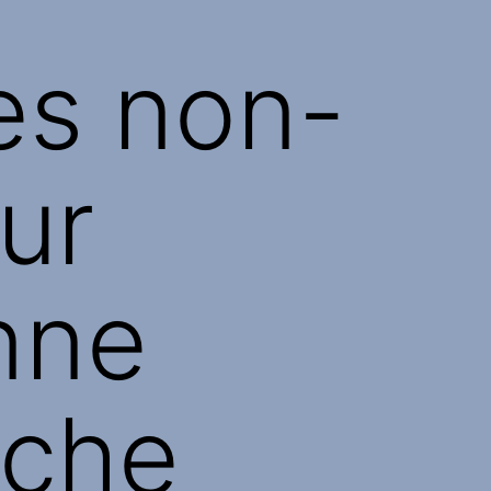
les non-
our
nne
oche