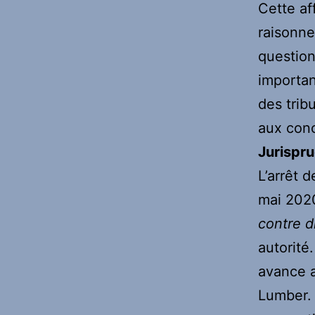
Cette af
raisonne
question
importan
des trib
aux conc
Jurispru
L’arrêt 
mai 2020
contre di
autorité.
avance a
Lumber. 