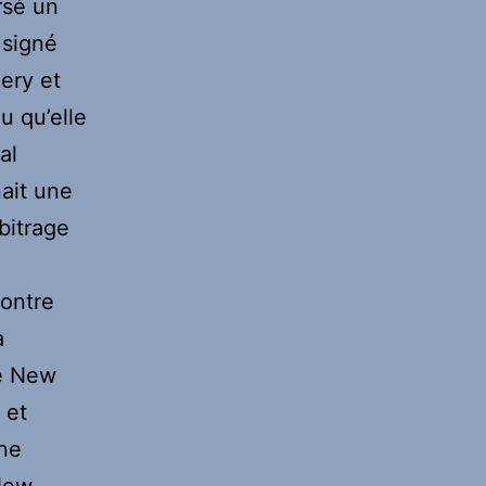
rsé un
 signé
lery et
u qu’elle
al
ait une
rbitrage
contre
a
ue New
 et
une
 New