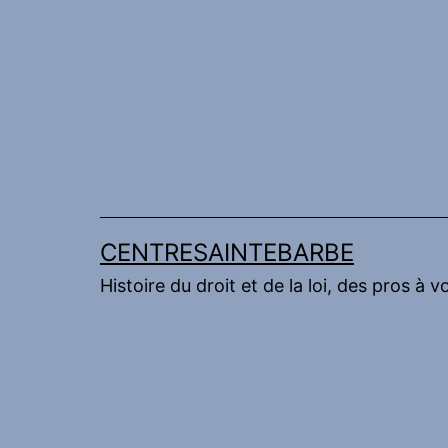
Aller
au
contenu
CENTRESAINTEBARBE
Histoire du droit et de la loi, des pros à v