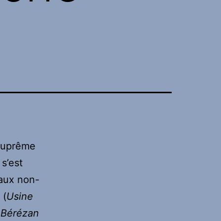
suprême
 s’est
 aux non-
(
Usine
’
Bérézan