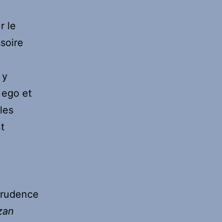
r le
soire
 y
 ego et
les
t
sprudence
zan