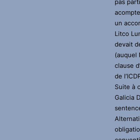
pas part
acompte 
un accor
Litco Lu
devait d
(auquel 
clause d
de l’ICD
Suite à 
Galicia 
sentenc
Alternat
obligati
conventi