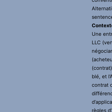
Alternat
sentence
Context
Une entr
LLC (ven
négocian
(acheteu
(contrat
blé, et l
contrat 
différen
d’applic
règles d