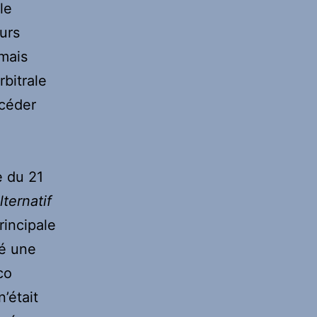
le
urs
 mais
bitrale
océder
e du 21
ternatif
rincipale
yé une
co
’était