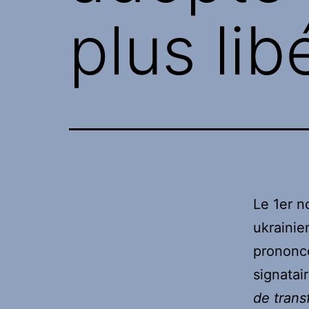
plus lib
Le 1er 
ukrainie
prononcé
signatai
de trans