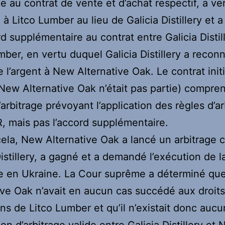
ie au contrat de vente et d’achat respectif, a ve
à Litco Lumber au lieu de Galicia Distillery et a
d supplémentaire au contrat entre Galicia Distil
mber, en vertu duquel Galicia Distillery a reconn
e l’argent à New Alternative Oak. Le contrat initi
New Alternative Oak n’était pas partie) compren
’arbitrage prévoyant l’application des règles d’a
R, mais pas l’accord supplémentaire.
cela, New Alternative Oak a lancé un arbitrage 
Distillery, a gagné et a demandé l’exécution de l
e en Ukraine. La Cour suprême a déterminé q
ive Oak n’avait en aucun cas succédé aux droits
ons de Litco Lumber et qu’il n’existait donc auc
on d’arbitrage valide entre Galicia Distillery et