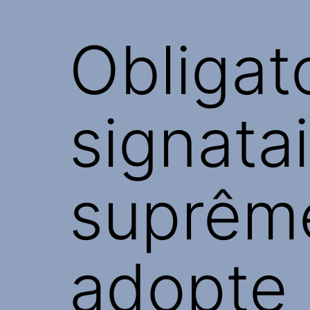
Obligat
signatai
suprême
adopte