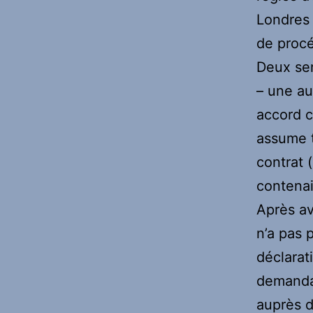
Londres 
de procé
Deux sem
– une au
accord c
assume t
contrat 
contenai
Après av
n’a pas 
déclarat
demandan
auprès d