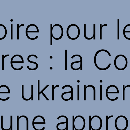
oire pour 
res : la C
 ukrainie
 une appr