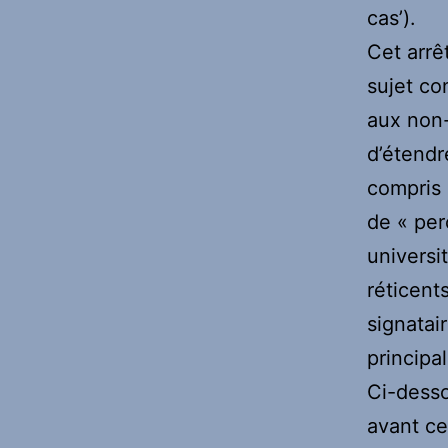
cas’).
Cet arrê
sujet co
aux non-
d’étendr
compris 
de « per
universi
réticent
signatai
principa
Ci-desso
avant ce