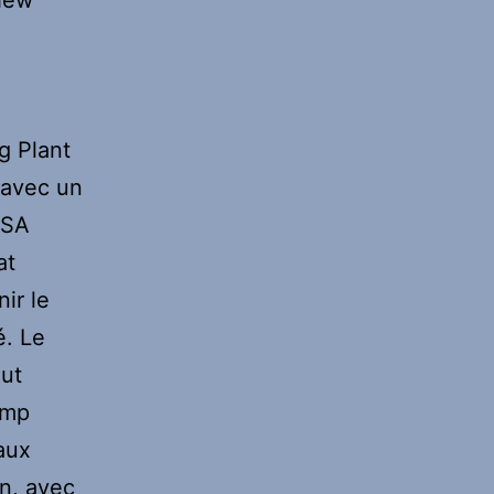
a
g Plant
 avec un
 SA
at
ir le
é. Le
out
amp
aux
on, avec