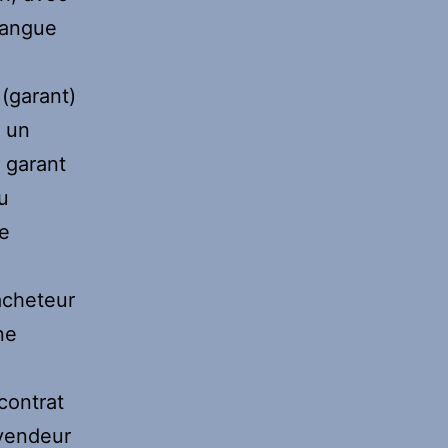
langue
(garant)
u un
 garant
u
ne
’acheteur
ne
contrat
 vendeur