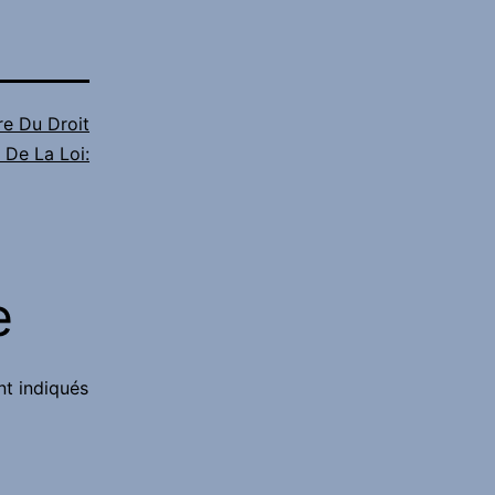
re Du Droit
 De La Loi:
e
nt indiqués