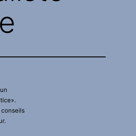
te
 un
tice».
 conseils
ur.