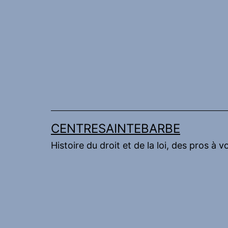
Aller
au
contenu
CENTRESAINTEBARBE
Histoire du droit et de la loi, des pros à v