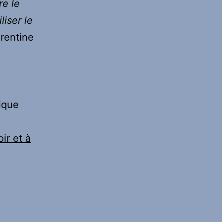
re le
liser le
rentine
dique
oir et à