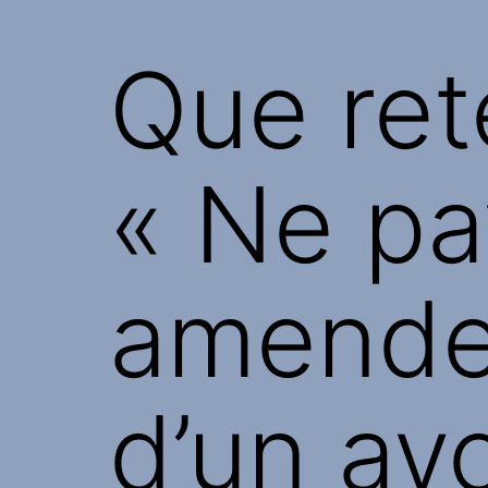
Que rete
« Ne pa
amende 
d’un av