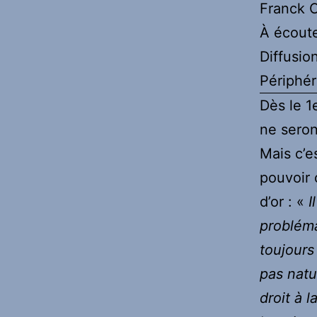
Franck C
À écout
Diffusio
Périphér
Dès le 1
ne seron
Mais c’e
pouvoir 
d’or : «
I
probléma
toujours
pas natu
droit à 