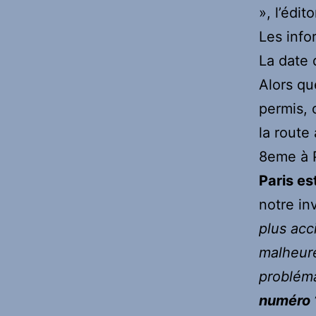
», l’édit
Les info
La date 
Alors que
permis, 
la route
8eme à P
Paris est
notre inv
plus acc
malheure
problém
numéro 1