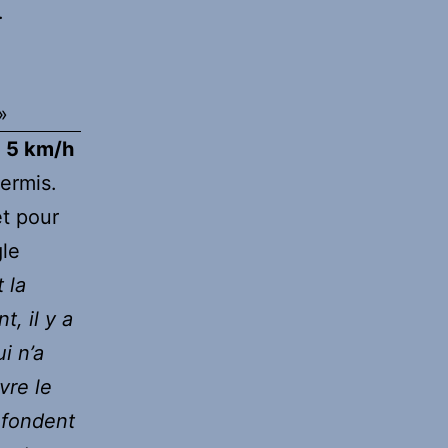
.
»
à 5 km/h
permis.
et pour
gle
 la
, il y a
i n’a
vre le
nfondent