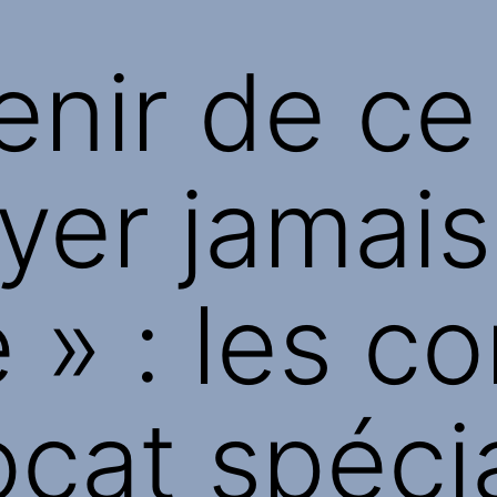
nir de ce 
yer jamai
» : les co
ocat spécia