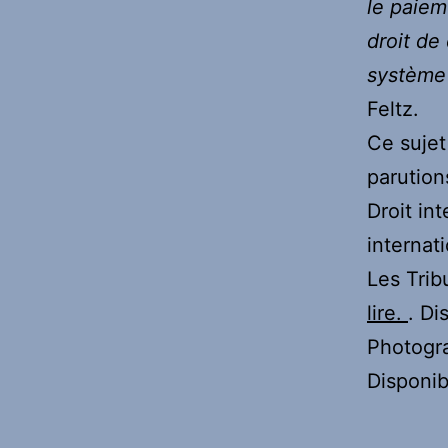
le paiem
droit de
système
Feltz.
Ce sujet
parution
Droit int
internati
Les Trib
lire.
. Di
Photogra
Disponib