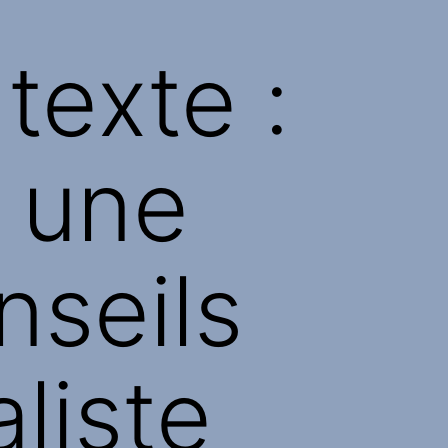
texte :
s une
nseils
liste