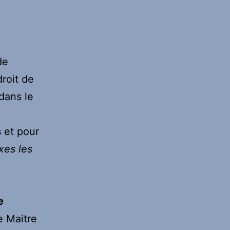
de
roit de
dans le
s
et pour
axes les
e
e Maitre