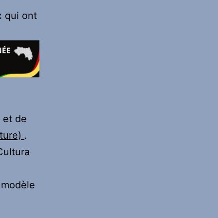
 qui ont
s et de
rture)
.
Cultura
u modèle