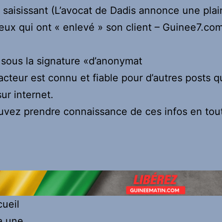
e saisissant (L’avocat de Dadis annonce une plai
eux qui ont « enlevé » son client – Guinee7.com
é sous la signature «d’anonymat
acteur est connu et fiable pour d’autres posts qu
ur internet.
vez prendre connaissance de ces infos en tou
.
ueil
a une