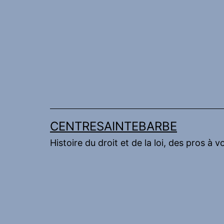
Aller
au
contenu
CENTRESAINTEBARBE
Histoire du droit et de la loi, des pros à v