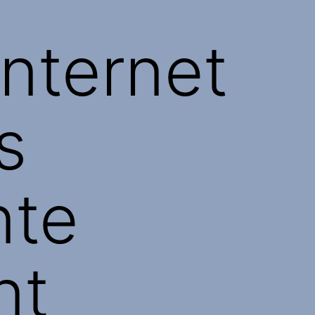
nternet
s
nte
nt