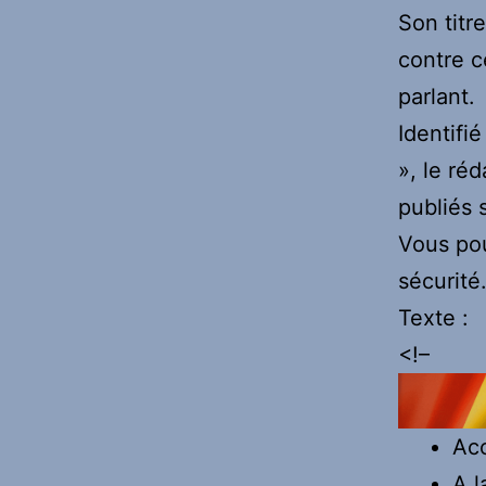
Son titr
contre c
parlant.
Identifi
», le réd
publiés s
Vous pou
sécurité
Texte :
<!–
Acc
A l