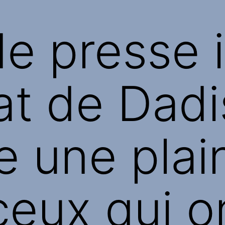
e presse i
cat de Dadi
 une plai
ceux qui o