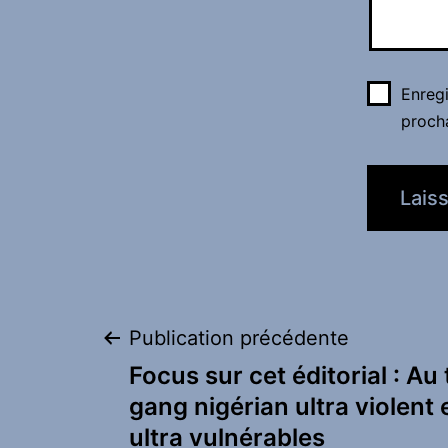
Enreg
proch
Navigation
Publication précédente
Focus sur cet éditorial : Au 
de
gang nigérian ultra violent 
ultra vulnérables