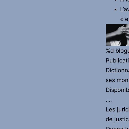
L’a
« e
%d
blogu
Publicat
Dictionn
ses monu
Disponib
….
Les juri
de justi