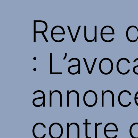
Revue d
: L’avo
annonce
contre 