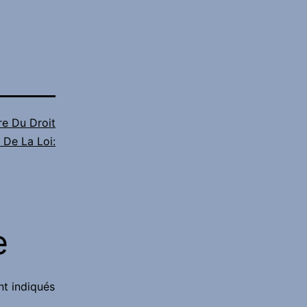
re Du Droit
 De La Loi:
e
nt indiqués