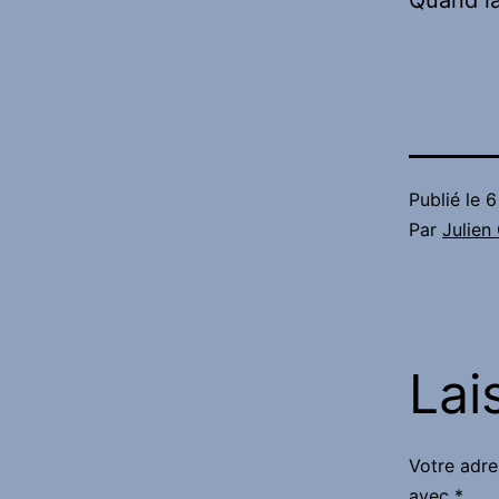
Quand la 
Publié le
6
Par
Julie
Lai
Votre adre
avec
*