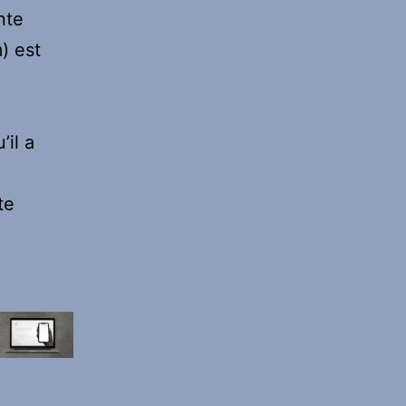
nte
) est
’il a
te