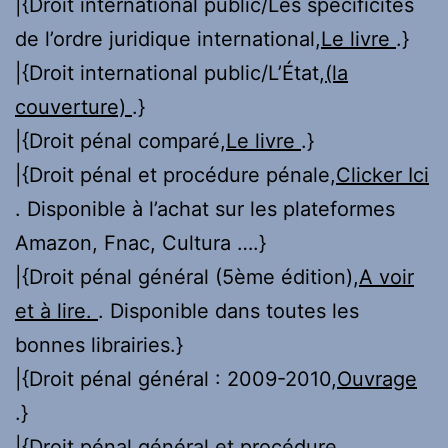
|{Droit international public/Les spécificités
de l’ordre juridique international,
Le livre
.}
|{Droit international public/L’État,
(la
couverture)
.}
|{Droit pénal comparé,
Le livre
.}
|{Droit pénal et procédure pénale,
Clicker Ici
. Disponible à l’achat sur les plateformes
Amazon, Fnac, Cultura ….}
|{Droit pénal général (5ème édition),
A voir
et à lire.
. Disponible dans toutes les
bonnes librairies.}
|{Droit pénal général : 2009-2010,
Ouvrage
.}
|{Droit pénal général et procédure