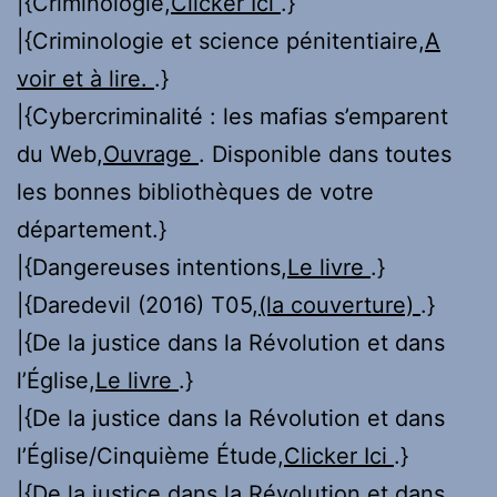
|{Criminologie,
Clicker Ici
.}
|{Criminologie et science pénitentiaire,
A
voir et à lire.
.}
|{Cybercriminalité : les mafias s’emparent
du Web,
Ouvrage
. Disponible dans toutes
les bonnes bibliothèques de votre
département.}
|{Dangereuses intentions,
Le livre
.}
|{Daredevil (2016) T05,
(la couverture)
.}
|{De la justice dans la Révolution et dans
l’Église,
Le livre
.}
|{De la justice dans la Révolution et dans
l’Église/Cinquième Étude,
Clicker Ici
.}
|{De la justice dans la Révolution et dans