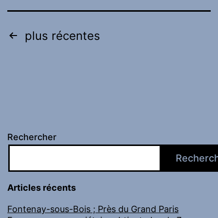
juge
des
Pagination
plus récentes
enfants
des
attendue
publications
après
le
départ
de
Rechercher
Raphaëlle
Recherc
Rondy
Articles récents
Fontenay-sous-Bois ; Près du Grand Paris