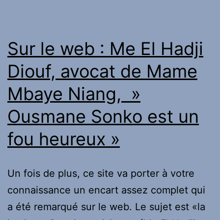
rixe
au
N’Joy
Sur le web : Me El Hadji
à
Diouf, avocat de Mame
Pamiers,
Mbaye Niang, »
il
casse
Ousmane Sonko est un
une
fou heureux »
bouteille
sur
la
Un fois de plus, ce site va porter à votre
tête
connaissance un encart assez complet qui
d’un
a été remarqué sur le web. Le sujet est «la