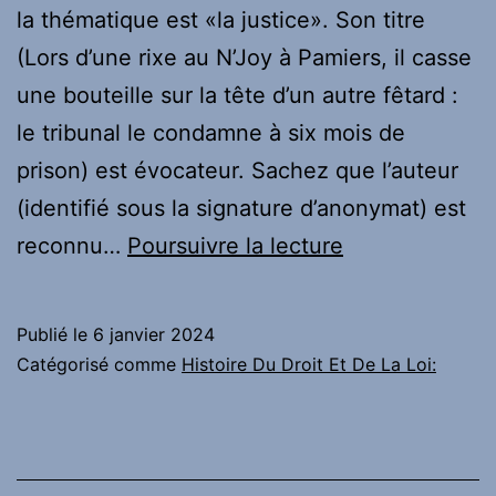
la thématique est «la justice». Son titre
(Lors d’une rixe au N’Joy à Pamiers, il casse
une bouteille sur la tête d’un autre fêtard :
le tribunal le condamne à six mois de
prison) est évocateur. Sachez que l’auteur
(identifié sous la signature d’anonymat) est
Revue
reconnu…
Poursuivre la lecture
de
presse
Publié le
6 janvier 2024
internet
Catégorisé comme
Histoire Du Droit Et De La Loi:
:
Lors
d’une