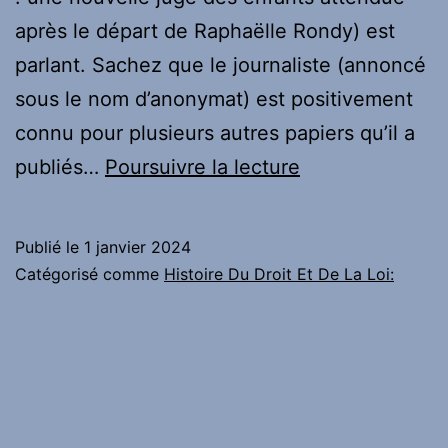
après le départ de Raphaëlle Rondy) est
parlant. Sachez que le journaliste (annoncé
sous le nom d’anonymat) est positivement
connu pour plusieurs autres papiers qu’il a
A
publiés…
Poursuivre la lecture
découvrir
:
Publié le
1 janvier 2024
Tribunal
Catégorisé comme
Histoire Du Droit Et De La Loi:
judiciaire
d’Albi
:
une
nouvelle