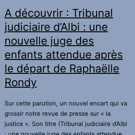
le
A découvrir : Tribunal
cœur
judiciaire d’Albi : une
de
nouvelle juge des
la
réforme
enfants attendue après
judiciaire
le départ de Raphaëlle
de
Nétanyahou
Rondy
–
Libération
Sur cette parution, un nouvel encart qui va
grossir notre revue de presse sur « la
justice ». Son titre (Tribunal judiciaire d’Albi
: une nouvelle juge des enfants attendue