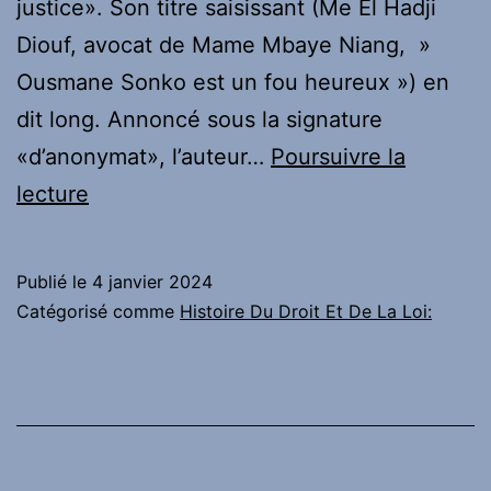
autre
justice». Son titre saisissant (Me El Hadji
fêtard
Diouf, avocat de Mame Mbaye Niang, »
:
Ousmane Sonko est un fou heureux ») en
le
dit long. Annoncé sous la signature
tribunal
«d’anonymat», l’auteur…
Poursuivre la
le
Sur
lecture
condamne
le
à
web
Publié le
4 janvier 2024
six
:
Catégorisé comme
Histoire Du Droit Et De La Loi:
mois
Me
de
El
prison
Hadji
Diouf,
avocat