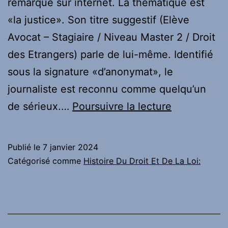
remarqué sur internet. La thématique est
«la justice». Son titre suggestif (Elève
Avocat – Stagiaire / Niveau Master 2 / Droit
des Etrangers) parle de lui-même. Identifié
sous la signature «d’anonymat», le
journaliste est reconnu comme quelqu’un
Infos
de sérieux.…
Poursuivre la lecture
toute
fraiche
Publié le
7 janvier 2024
:
Catégorisé comme
Histoire Du Droit Et De La Loi:
Elève
Avocat
–
Stagiaire