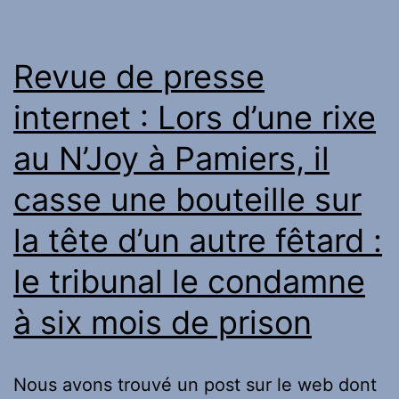
/
Niveau
Revue de presse
Master
internet : Lors d’une rixe
2
au N’Joy à Pamiers, il
/
Droit
casse une bouteille sur
des
la tête d’un autre fêtard :
Etrangers
le tribunal le condamne
à six mois de prison
Nous avons trouvé un post sur le web dont