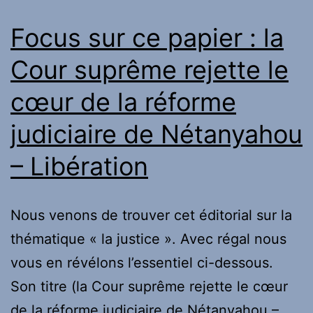
de
Focus sur ce papier : la
Mame
Cour suprême rejette le
Mbaye
cœur de la réforme
Niang,
»
judiciaire de Nétanyahou
Ousmane
– Libération
Sonko
est
un
Nous venons de trouver cet éditorial sur la
fou
thématique « la justice ». Avec régal nous
heureux »
vous en révélons l’essentiel ci-dessous.
Son titre (la Cour suprême rejette le cœur
de la réforme judiciaire de Nétanyahou –