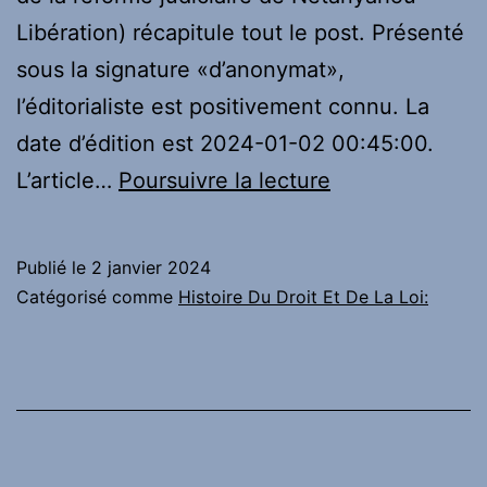
Libération) récapitule tout le post. Présenté
sous la signature «d’anonymat»,
l’éditorialiste est positivement connu. La
date d’édition est 2024-01-02 00:45:00.
Focus
L’article…
Poursuivre la lecture
sur
ce
Publié le
2 janvier 2024
papier
Catégorisé comme
Histoire Du Droit Et De La Loi:
:
la
Cour
suprême
rejette