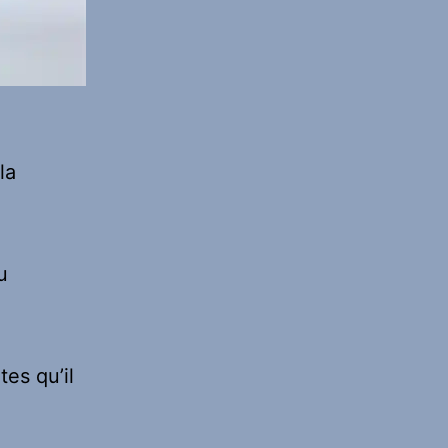
la
u
es qu’il