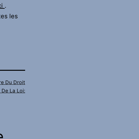
ci
.
tes les
re Du Droit
 De La Loi:
e