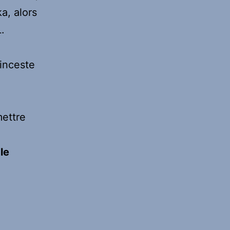
a, alors
.
’inceste
mettre
le