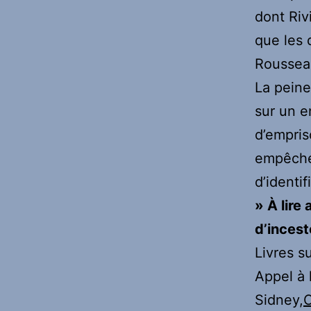
dont Riv
que les 
Rousseau
La peine
sur un e
d’empri
empêche 
d’identif
» À lire
d’incest
Livres s
Appel à 
Sidney,