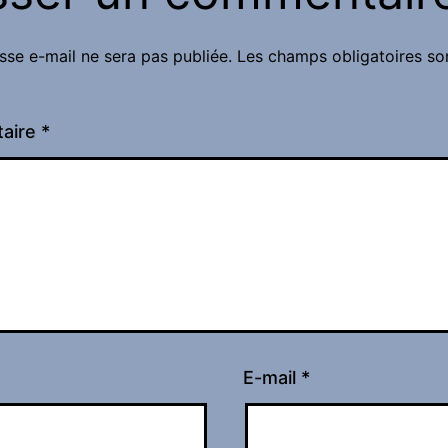
sse e-mail ne sera pas publiée.
Les champs obligatoires so
aire
*
E-mail
*