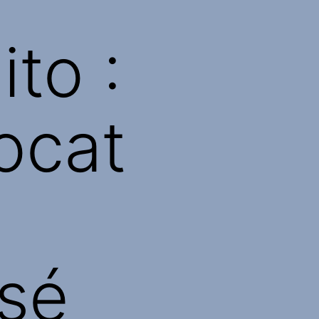
ito :
ocat
sé