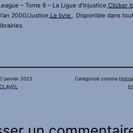
League – Tome 8 – La Ligue d’Injustice,
Clicker I
 l’an 2000/Justice,
Le livre
. Disponible dans tou
brairies.
0 janvier 2023
Catégorisé comme
Histoi
n CLAVEL
Et
sser un commentair