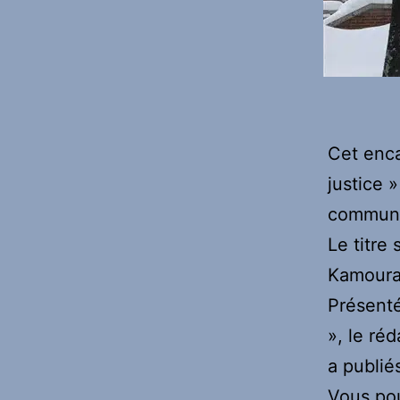
Cet enca
justice 
communi
Le titre
Kamouras
Présenté
», le ré
a publié
Vous pou