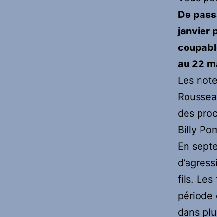
De passa
janvier 
coupable
au 22 ma
Les note
Rousseau
des proc
Billy Po
En septe
d’agress
fils. Le
période 
dans plu