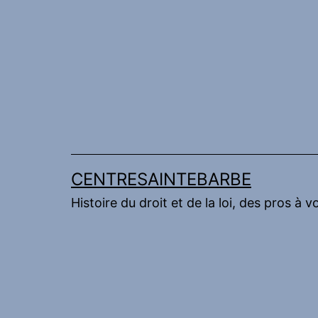
Aller
au
contenu
CENTRESAINTEBARBE
Histoire du droit et de la loi, des pros à v