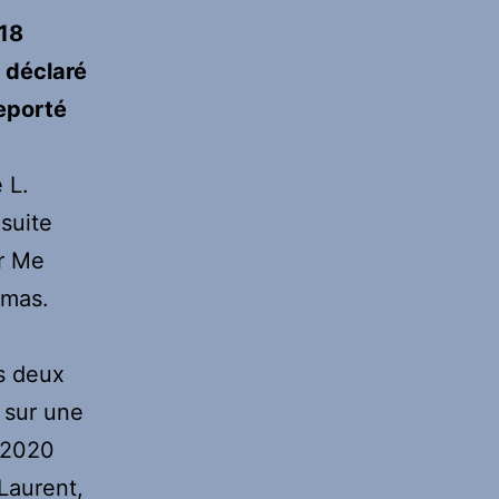
 18
 déclaré
reporté
 L.
suite
ar Me
umas.
es deux
s sur une
 2020
Laurent,