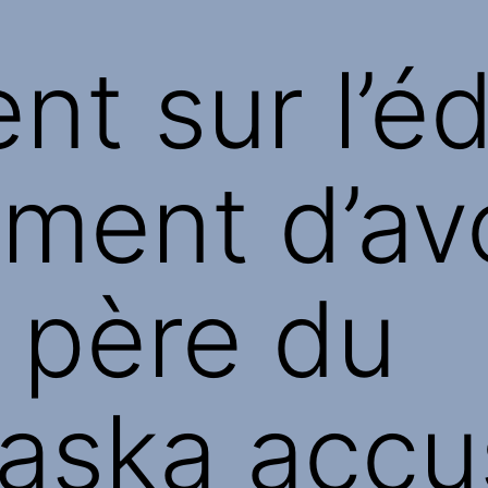
nt sur l’éd
ment d’av
 père du
aska accu